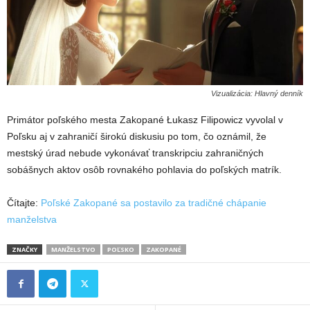
Vizualizácia: Hlavný denník
Primátor poľského mesta Zakopané Łukasz Filipowicz vyvolal v
Poľsku aj v zahraničí širokú diskusiu po tom, čo oznámil, že
mestský úrad nebude vykonávať transkripciu zahraničných
sobášnych aktov osôb rovnakého pohlavia do poľských matrík.
Čítajte:
Poľské Zakopané sa postavilo za tradičné chápanie
manželstva
ZNAČKY
MANŽELSTVO
POĽSKO
ZAKOPANÉ