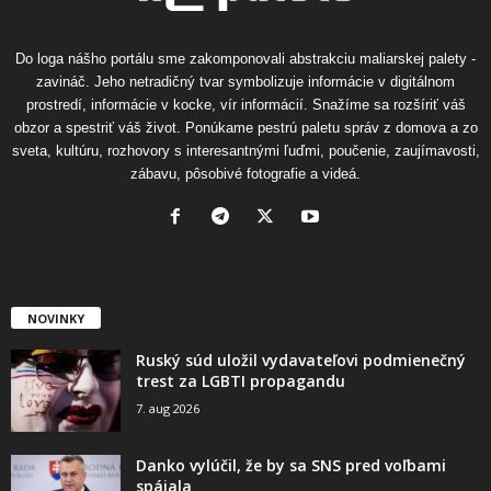
Do loga nášho portálu sme zakomponovali abstrakciu maliarskej palety -
zavináč. Jeho netradičný tvar symbolizuje informácie v digitálnom
prostredí, informácie v kocke, vír informácií. Snažíme sa rozšíriť váš
obzor a spestriť váš život. Ponúkame pestrú paletu správ z domova a zo
sveta, kultúru, rozhovory s interesantnými ľuďmi, poučenie, zaujímavosti,
zábavu, pôsobivé fotografie a videá.
NOVINKY
Ruský súd uložil vydavateľovi podmienečný
trest za LGBTI propagandu
7. aug 2026
Danko vylúčil, že by sa SNS pred voľbami
spájala