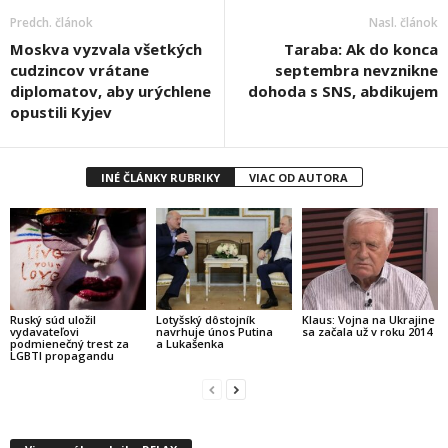
Predch. článok
Nasl. článok
Moskva vyzvala všetkých
Taraba: Ak do konca
cudzincov vrátane
septembra nevznikne
diplomatov, aby urýchlene
dohoda s SNS, abdikujem
opustili Kyjev
INÉ ČLÁNKY RUBRIKY
VIAC OD AUTORA
Ruský súd uložil
Lotyšský dôstojník
Klaus: Vojna na Ukrajine
vydavateľovi
navrhuje únos Putina
sa začala už v roku 2014
podmienečný trest za
a Lukašenka
LGBTI propagandu