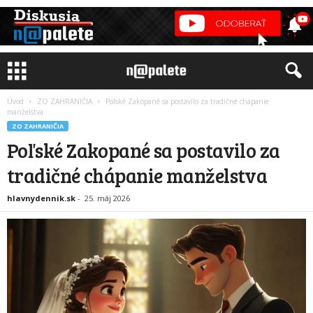
Úvod
ZO ZAHRANIČIA
Poľské Zakopané sa postavilo za tradičné chápanie
manželstva
ZO ZAHRANIČIA
Poľské Zakopané sa postavilo za
tradičné chápanie manželstva
hlavnydennik.sk
-
25. máj 2026