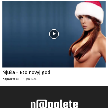
Ňjuša – Eto novyj god
napalete.sk
-
1. jan 2026