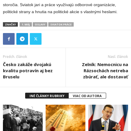
storočia. Sviatok jari a práce využívajú odborové organizácie,
politické strany a hnutia na politické akcie s vlastnými heslami.
ZNAČKY
1. MÁJ
OSLAVY
SVIATOK PRÁCE
Predch. článok
Nasl. článok
Česko zakáže dvojakú
Zelník: Nemocnicu na
kvalitu potravín aj bez
Rázsochách netreba
Bruselu
zbúrať, ale dostavať
INÉ ČLÁNKY RUBRIKY
VIAC OD AUTORA