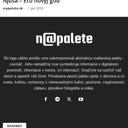
Ňjuša – Eto novyj god
napalete.sk
-
1. jan 2026
Do loga nášho portálu sme zakomponovali abstrakciu maliarskej palety -
zavináč. Jeho netradičný tvar symbolizuje informácie v digitálnom
prostredí, informácie v kocke, vír informácií. Snažíme sa rozšíriť váš
obzor a spestriť váš život. Ponúkame pestrú paletu správ z domova a zo
sveta, kultúru, rozhovory s interesantnými ľuďmi, poučenie, zaujímavosti,
zábavu, pôsobivé fotografie a videá.
NOVINKY