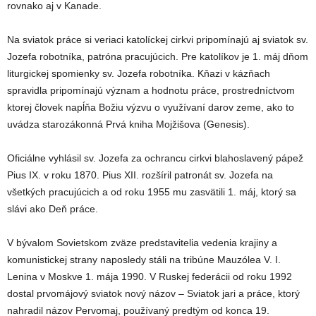
rovnako aj v Kanade.
Na sviatok práce si veriaci katolíckej cirkvi pripomínajú aj sviatok sv.
Jozefa robotníka, patróna pracujúcich. Pre katolíkov je 1. máj dňom
liturgickej spomienky sv. Jozefa robotníka. Kňazi v kázňach
spravidla pripomínajú význam a hodnotu práce, prostredníctvom
ktorej človek napĺňa Božiu výzvu o využívaní darov zeme, ako to
uvádza starozákonná Prvá kniha Mojžišova (Genesis).
Oficiálne vyhlásil sv. Jozefa za ochrancu cirkvi blahoslavený pápež
Pius IX. v roku 1870. Pius XII. rozšíril patronát sv. Jozefa na
všetkých pracujúcich a od roku 1955 mu zasvätili 1. máj, ktorý sa
slávi ako Deň práce.
V bývalom Sovietskom zväze predstavitelia vedenia krajiny a
komunistickej strany naposledy stáli na tribúne Mauzólea V. I.
Lenina v Moskve 1. mája 1990. V Ruskej federácii od roku 1992
dostal prvomájový sviatok nový názov – Sviatok jari a práce, ktorý
nahradil názov Pervomaj, používaný predtým od konca 19.