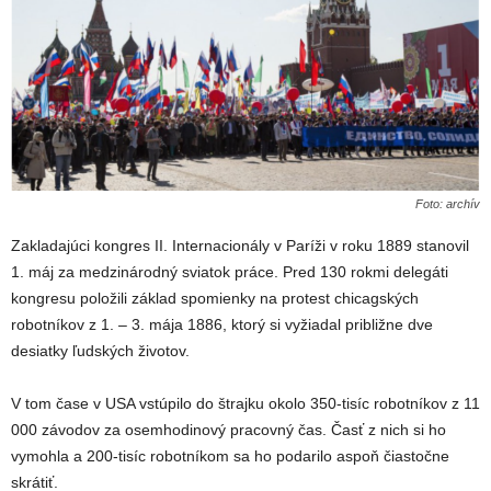
Foto: archív
Zakladajúci kongres II. Internacionály v Paríži v roku 1889 stanovil
1. máj za medzinárodný sviatok práce. Pred 130 rokmi delegáti
kongresu položili základ spomienky na protest chicagských
robotníkov z 1. – 3. mája 1886, ktorý si vyžiadal približne dve
desiatky ľudských životov.
V tom čase v USA vstúpilo do štrajku okolo 350-tisíc robotníkov z 11
000 závodov za osemhodinový pracovný čas. Časť z nich si ho
vymohla a 200-tisíc robotníkom sa ho podarilo aspoň čiastočne
skrátiť.