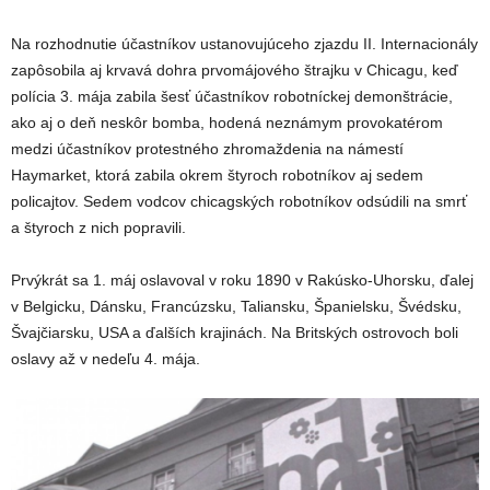
Na rozhodnutie účastníkov ustanovujúceho zjazdu II. Internacionály
zapôsobila aj krvavá dohra prvomájového štrajku v Chicagu, keď
polícia 3. mája zabila šesť účastníkov robotníckej demonštrácie,
ako aj o deň neskôr bomba, hodená neznámym provokatérom
medzi účastníkov protestného zhromaždenia na námestí
Haymarket, ktorá zabila okrem štyroch robotníkov aj sedem
policajtov. Sedem vodcov chicagských robotníkov odsúdili na smrť
a štyroch z nich popravili.
Prvýkrát sa 1. máj oslavoval v roku 1890 v Rakúsko-Uhorsku, ďalej
v Belgicku, Dánsku, Francúzsku, Taliansku, Španielsku, Švédsku,
Švajčiarsku, USA a ďalších krajinách. Na Britských ostrovoch boli
oslavy až v nedeľu 4. mája.