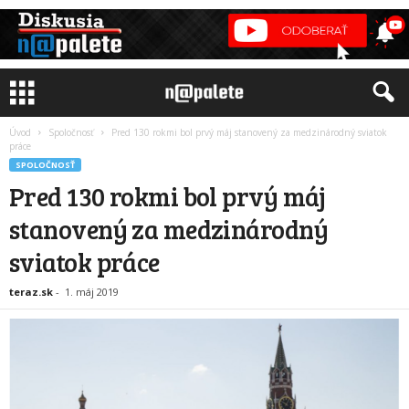
Úvod
Spoločnosť
Pred 130 rokmi bol prvý máj stanovený za medzinárodný sviatok
práce
SPOLOČNOSŤ
Pred 130 rokmi bol prvý máj
stanovený za medzinárodný
sviatok práce
teraz.sk
-
1. máj 2019