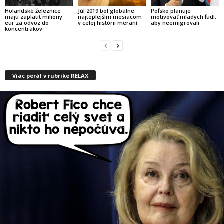
Holandské železnice
Júl 2019 bol globálne
Poľsko plánuje
majú zaplatiť milióny
najteplejším mesiacom
motivovať mladých ľudí,
eur za odvoz do
v celej histórii meraní
aby neemigrovali
koncentrákov
Viac perál v rubrike RELAX