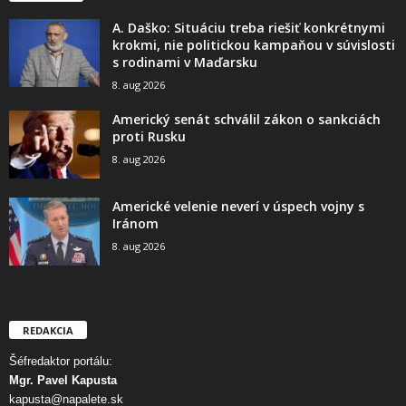
A. Daško: Situáciu treba riešiť konkrétnymi
krokmi, nie politickou kampaňou v súvislosti
s rodinami v Maďarsku
8. aug 2026
Americký senát schválil zákon o sankciách
proti Rusku
8. aug 2026
Americké velenie neverí v úspech vojny s
Iránom
8. aug 2026
REDAKCIA
Šéfredaktor portálu:
Mgr. Pavel Kapusta
kapusta@napalete.sk