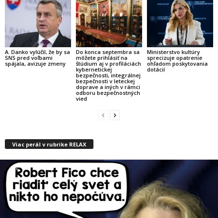
A. Danko vylúčil, že by sa
Do konca septembra sa
Ministerstvo kultúry
SNS pred voľbami
môžete prihlásiť na
sprecizuje opatrenie
spájala, avizuje zmeny
štúdium aj v profiláciách
ohľadom poskytovania
kybernetickej
dotácií
bezpečnosti, integrálnej
bezpečnosti v leteckej
doprave a iných v rámci
odboru bezpečnostných
vied
Viac perál v rubrike RELAX