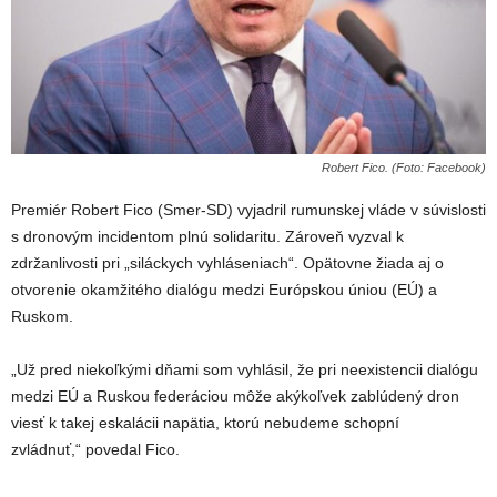
Robert Fico. (Foto: Facebook)
Premiér Robert Fico (Smer-SD) vyjadril rumunskej vláde v súvislosti
s dronovým incidentom plnú solidaritu. Zároveň vyzval k
zdržanlivosti pri „siláckych vyhláseniach“. Opätovne žiada aj o
otvorenie okamžitého dialógu medzi Európskou úniou (EÚ) a
Ruskom.
„Už pred niekoľkými dňami som vyhlásil, že pri neexistencii dialógu
medzi EÚ a Ruskou federáciou môže akýkoľvek zablúdený dron
viesť k takej eskalácii napätia, ktorú nebudeme schopní
zvládnuť,“ povedal Fico.