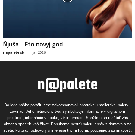
Ňjuša – Eto novyj god
napalete.sk
-
1. jan 2026
Do loga nášho portálu sme zakomponovali abstrakciu maliarskej palety -
zavináč. Jeho netradičný tvar symbolizuje informácie v digitálnom
prostredí, informácie v kocke, vír informácií. Snažíme sa rozšíriť váš
obzor a spestriť váš život. Ponúkame pestrú paletu správ z domova a zo
sveta, kultúru, rozhovory s interesantnými ľuďmi, poučenie, zaujímavosti,