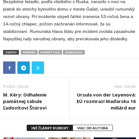
Bezpilotné lietadlo, podľa všetkého z Ruska, narazilo v noci na
piatok do strechy bytového domu v meste Galati, uviedol rumunský
rezort obrany. Pri incidente utrpeli ľahké zranenia 53-ročná žena a
14-ročný chlapec, pričom záchranári informovali, že sú
stabilizovaní. Rumunská hlava štátu pre incident zvolala zasadnutie
Najvyššej rady národnej obrany, aby prerokovala jeho dôsledky.
ZNAČKY
PREMIÉR
ROBERT FICO
RUMUNSKO
Predch. článok
Nasl. článok
M. Kéry: Odhalenie
Ursula von der Leyenová:
pamätnej tabule
EÚ rozmrazí Maďarsku 16
Ľudovítovi Štúrovi
miliárd eur
INÉ ČLÁNKY RUBRIKY
VIAC OD AUTORA