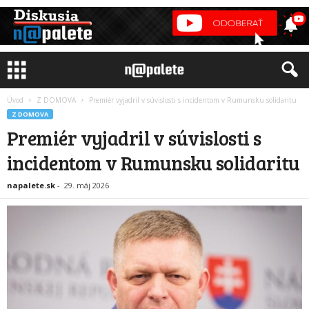
Úvod
Z DOMOVA
Premiér vyjadril v súvislosti s incidentom v Rumunsku solidaritu
Z DOMOVA
Premiér vyjadril v súvislosti s
incidentom v Rumunsku solidaritu
napalete.sk
-
29. máj 2026