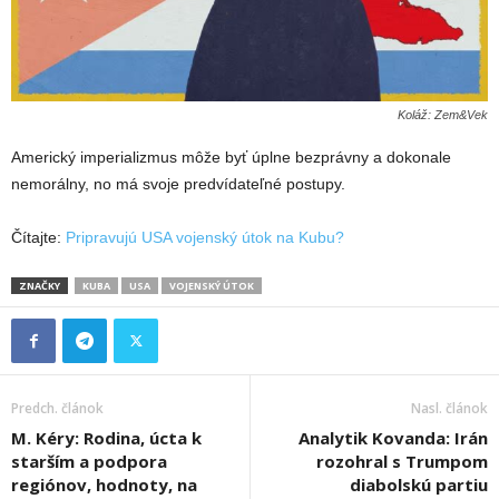
Koláž: Zem&Vek
Americký imperializmus môže byť úplne bezprávny a dokonale
nemorálny, no má svoje predvídateľné postupy.
Čítajte:
Pripravujú USA vojenský útok na Kubu?
ZNAČKY
KUBA
USA
VOJENSKÝ ÚTOK
Predch. článok
Nasl. článok
M. Kéry: Rodina, úcta k
Analytik Kovanda: Irán
starším a podpora
rozohral s Trumpom
regiónov, hodnoty, na
diabolskú partiu