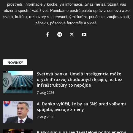
prostredí, informácie v kocke, vír informácií. Snažíme sa rozšíriť váš
obzor a spestriť váš život. Ponúkame pestrú paletu správ z domova a zo
sveta, kultúru, rozhovory s interesantnými ľuďmi, poučenie, zaujímavosti,
zábavu, pôsobivé fotografie a videá.
NOVINKY
Svetová banka: Umelá inteligencia môže
urýchliť rozvoj chudobných krajín, no bez
infraštruktúry to nepôjde
7. aug 2026
A. Danko vylúčil, že by sa SNS pred voľbami
spájala, avizuje zmeny
7. aug 2026
Ruský súd uložil vydavateľovi podmienečný