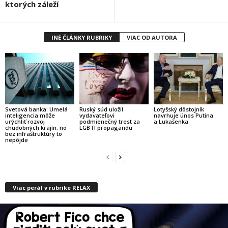
ktorých záleží
INÉ ČLÁNKY RUBRIKY
VIAC OD AUTORA
Svetová banka: Umelá
Ruský súd uložil
Lotyšský dôstojník
inteligencia môže
vydavateľovi
navrhuje únos Putina
urýchliť rozvoj
podmienečný trest za
a Lukašenka
chudobných krajín, no
LGBTI propagandu
bez infraštruktúry to
nepôjde
Viac perál v rubrike RELAX