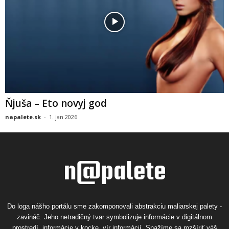
Ňjuša – Eto novyj god
napalete.sk
-
1. jan 2026
Do loga nášho portálu sme zakomponovali abstrakciu maliarskej palety -
zavináč. Jeho netradičný tvar symbolizuje informácie v digitálnom
prostredí, informácie v kocke, vír informácií. Snažíme sa rozšíriť váš