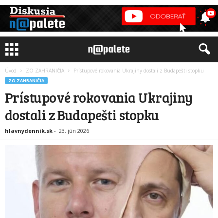
Úvod
ZO ZAHRANIČIA
Prístupové rokovania Ukrajiny dostali z Budapešti stopku
ZO ZAHRANIČIA
Prístupové rokovania Ukrajiny
dostali z Budapešti stopku
hlavnydennik.sk
-
23. jún 2026