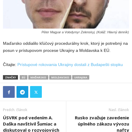
Péter Magyar a Volodymyr Zelenskyj. (Koláž: Hlavný denník)
Maďarsko oddialilo kľúčový procedurálny krok, ktorý je potrebný na
posun v prístupovom procese Ukrajiny a Moldavska k EÚ.
Čítajte:
Prístupové rokovania Ukrajiny dostali z Budapešti stopku
ZNAČKY
EÚ
MAĎARSKO
MOLDAVSKO
UKRAJINA
Predch. článok
Nasl. článok
ÚSVRK pod vedením A.
Rusko zvažuje zavedenie
Daška navštívil Šumiac a
úplného zákazu vývozu
diskutoval o rozvojových
nafty