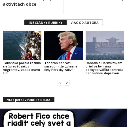
aktivitách obce
INÉ ČLÁNKY RUBRIKY
VIAC OD AUTORA
Talianska polícia rozbila
Teherán pohrozil
Dohoda o Hormuzskom
sieť prevádzačov
susedom, že „zhasne
prielive by Iránu
migrantov, zatkla osem
celý Perzský záliv“
poskytla väčšiu kontrolu
ľudí
nad lodnou dopravou
Viac perál v rubrike RELAX