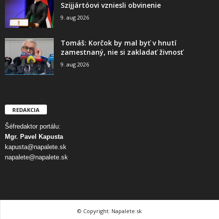
Szijjártóovi vzniesli obvinenie
9. aug 2026
Tomáš: Korčok by mal byť v hnutí
zamestnaný, nie si zakladať živnosť
9. aug 2026
REDAKCIA
Šéfredaktor portálu:
Mgr. Pavel Kapusta
kapusta@napalete.sk
napalete@napalete.sk
© Copyright: Napalete.sk