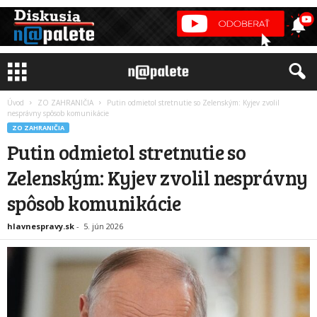
Úvod
ZO ZAHRANIČIA
Putin odmietol stretnutie so Zelenským: Kyjev zvolil
nesprávny spôsob komunikácie
ZO ZAHRANIČIA
Putin odmietol stretnutie so
Zelenským: Kyjev zvolil nesprávny
spôsob komunikácie
hlavnespravy.sk
-
5. jún 2026