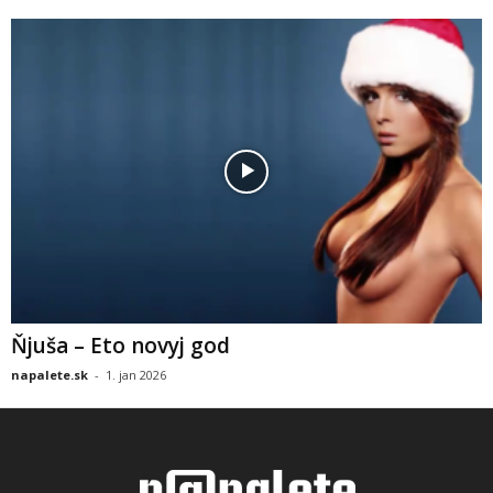
Ňjuša – Eto novyj god
napalete.sk
-
1. jan 2026