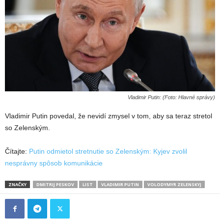
Vladimir Putin: (Foto: Hlavné správy)
Vladimir Putin povedal, že nevidí zmysel v tom, aby sa teraz stretol
so Zelenským.
Čítajte:
Putin odmietol stretnutie so Zelenským: Kyjev zvolil
nesprávny spôsob komunikácie
ZNAČKY
DMITRIJ PESKOV
LIST
VLADIMIR PUTIN
VOLODYMYR ZELENSKYJ