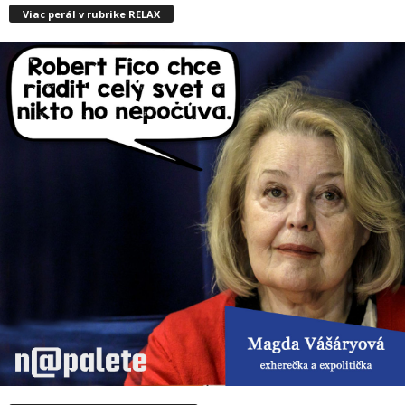
Viac perál v rubrike RELAX