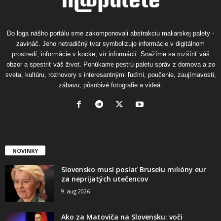
Do loga nášho portálu sme zakomponovali abstrakciu maliarskej palety -
zavináč. Jeho netradičný tvar symbolizuje informácie v digitálnom
prostredí, informácie v kocke, vír informácií. Snažíme sa rozšíriť váš
obzor a spestriť váš život. Ponúkame pestrú paletu správ z domova a zo
sveta, kultúru, rozhovory s interesantnými ľuďmi, poučenie, zaujímavosti,
zábavu, pôsobivé fotografie a videá.
NOVINKY
Slovensko musí poslať Bruselu milióny eur
za neprijatých utečencov
9. aug 2026
Ako za Matoviča na Slovensku: voči