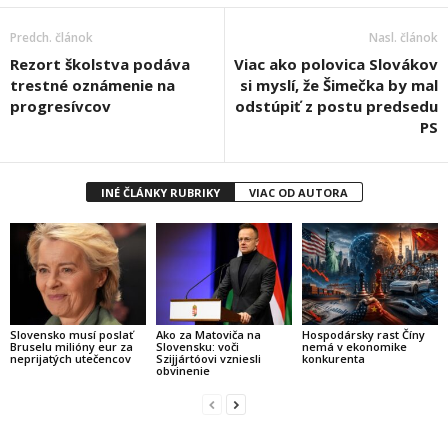
Predch. článok
Nasl. článok
Rezort školstva podáva
Viac ako polovica Slovákov
trestné oznámenie na
si myslí, že Šimečka by mal
progresívcov
odstúpiť z postu predsedu
PS
INÉ ČLÁNKY RUBRIKY
VIAC OD AUTORA
Slovensko musí poslať
Ako za Matoviča na
Hospodársky rast Číny
Bruselu milióny eur za
Slovensku: voči
nemá v ekonomike
neprijatých utečencov
Szijjártóovi vzniesli
konkurenta
obvinenie