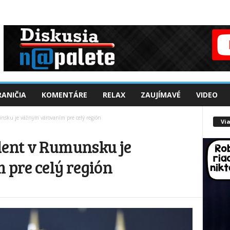
ANIČIA
KOMENTÁRE
RELAX
ZAUJÍMAVÉ
VIDEO
nsku je vážnym varovaním pre celý región
Via
dent v Rumunsku je
pre celý región