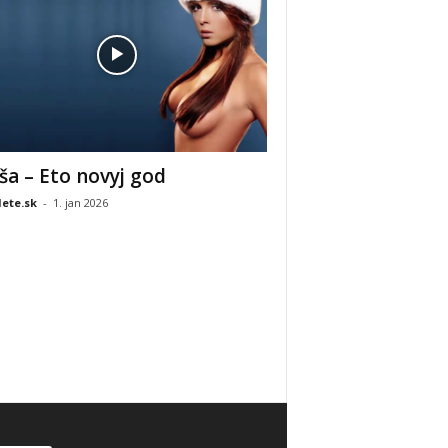
ša – Eto novyj god
ete.sk
-
1. jan 2026