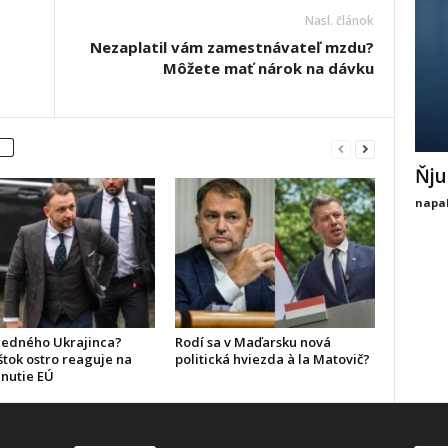
Nasl. článok
Nezaplatil vám zamestnávateľ mzdu?
Môžete mať nárok na dávku
Ňju
napal
ledného Ukrajinca?
Rodí sa v Maďarsku nová
štok ostro reaguje na
politická hviezda à la Matovič?
nutie EÚ