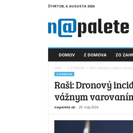
ŠTVRTOK, 6. AUGUSTA 2026
n
a
p
a
l
e
t
DOMOV
Z DOMOVA
ZO ZAHR
e
.
Úvod
Z DOMOVA
Raši: Dronový incident v Rumu
s
Z DOMOVA
k
Raši: Dronový inci
vážnym varovaním 
napalete.sk
-
29. máj 2026