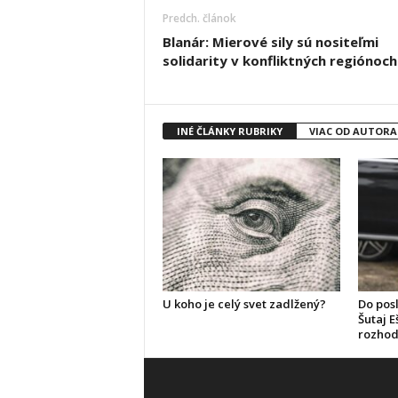
Predch. článok
Blanár: Mierové sily sú nositeľmi
solidarity v konfliktných regiónoch
INÉ ČLÁNKY RUBRIKY
VIAC OD AUTORA
U koho je celý svet zadlžený?
Do pos
Šutaj E
rozhod