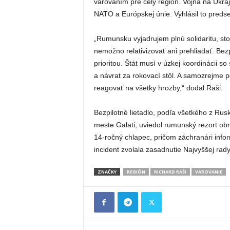
varovaním pre celý región. Vojna na Ukraj
NATO a Európskej únie. Vyhlásil to preds
„Rumunsku vyjadrujem plnú solidaritu, st
nemožno relativizovať ani prehliadať. Be
prioritou. Štát musí v úzkej koordinácii 
a návrat za rokovací stôl. A samozrejme 
reagovať na všetky hrozby,“ dodal Raši.
Bezpilotné lietadlo, podľa všetkého z Rus
meste Galati, uviedol rumunský rezort obr
14-ročný chlapec, pričom záchranári infor
incident zvolala zasadnutie Najvyššej rad
ZNAČKY
REGIÓN
RICHARD RAŠI
VAROVANIE