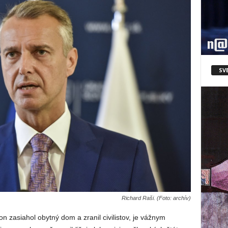
SV
Richard Raši. (Foto: archív)
n zasiahol obytný dom a zranil civilistov, je vážnym