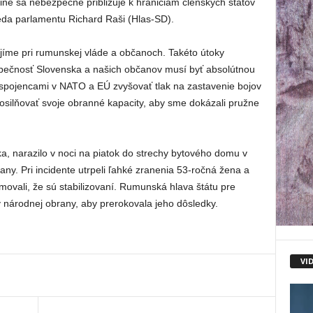
ine sa nebezpečne približuje k hraniciam členských štátov
eda parlamentu Richard Raši (Hlas-SD).
ojíme pri rumunskej vláde a občanoch. Takéto útoky
zpečnosť Slovenska a našich občanov musí byť absolútnou
so spojencami v NATO a EÚ zvyšovať tlak na zastavenie bojov
posilňovať svoje obranné kapacity, aby sme dokázali pružne
ka, narazilo v noci na piatok do strechy bytového domu v
any. Pri incidente utrpeli ľahké zranenia 53-ročná žena a
movali, že sú stabilizovaní. Rumunská hlava štátu pre
y národnej obrany, aby prerokovala jeho dôsledky.
VI