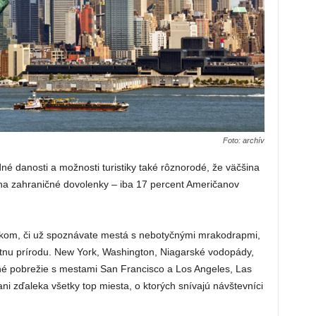
Foto: archív
dné danosti a možnosti turistiky také rôznorodé, že väčšina
 na zahraničné dovolenky – iba 17 percent Američanov
kom, či už spoznávate mestá s nebotyčnými mrakodrapmi,
kátnu prírodu. New York, Washington, Niagarské vodopády,
né pobrežie s mestami San Francisco a Los Angeles, Las
ni zďaleka všetky top miesta, o ktorých snívajú návštevníci