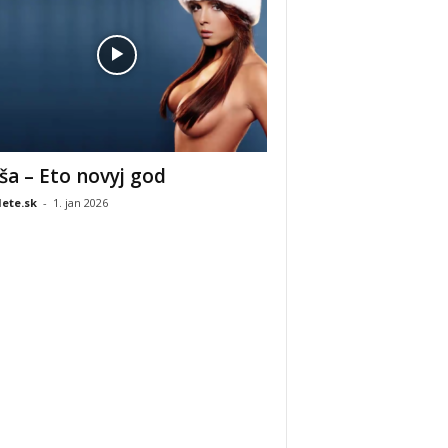
ša – Eto novyj god
ete.sk
-
1. jan 2026