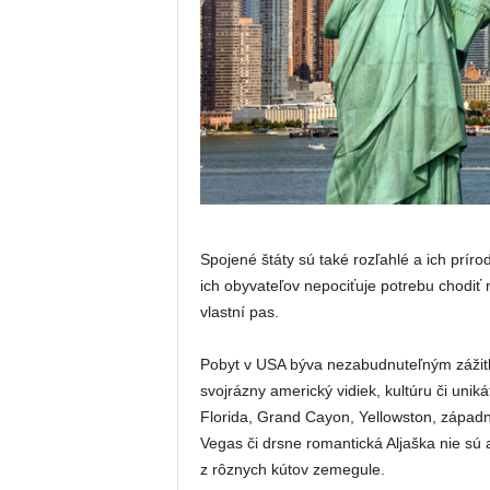
Spojené štáty sú také rozľahlé a ich príro
ich obyvateľov nepociťuje potrebu chodiť
vlastní pas.
Pobyt v USA býva nezabudnuteľným zážit
svojrázny americký vidiek, kultúru či uni
Florida, Grand Cayon, Yellowston, západ
Vegas či drsne romantická Aljaška nie sú a
z rôznych kútov zemegule.