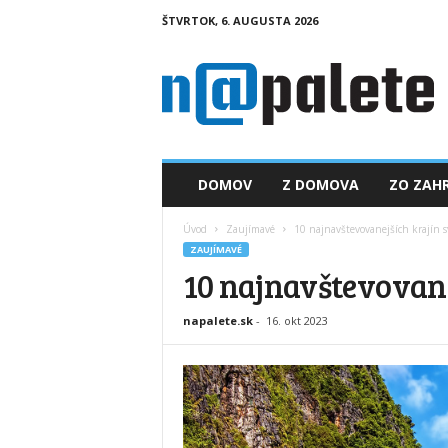
ŠTVRTOK, 6. AUGUSTA 2026
n
a
p
a
l
e
t
DOMOV
Z DOMOVA
ZO ZAHR
e
.
Úvod
Zaujímavé
10 najnavštevovanejších krajín s
s
ZAUJÍMAVÉ
k
10 najnavštevovane
napalete.sk
-
16. okt 2023