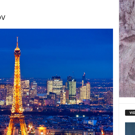
ov
VI