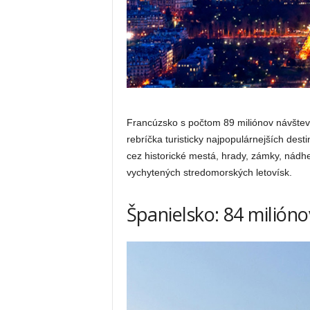
Francúzsko s počtom 89 miliónov návštevn
rebríčka turisticky najpopulárnejších dest
cez historické mestá, hrady, zámky, nádhe
vychytených stredomorských letovísk.
Španielsko: 84 milióno