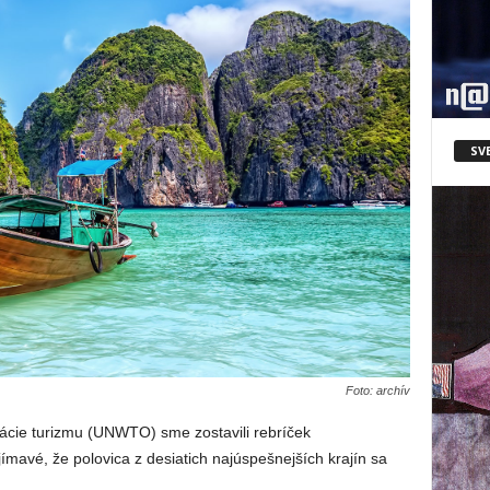
SV
Foto: archív
ácie turizmu (UNWTO) sme zostavili rebríček
ímavé, že polovica z desiatich najúspešnejších krajín sa