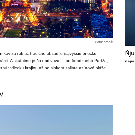
Foto: archív
Ňju
íkov za rok už tradične obsadilo najvyššiu priečku
inácií. A skutočne je čo obdivovať – od famózneho Paríža,
napal
rnú vidiecku krajinu až po slnkom zaliate azúrové pláže
v