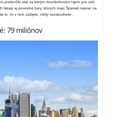
ho predurčilo stať sa letným dovolenkovým rajom pre celú
í lákajú aj povestné bary, ktorých majú Španieli najviac na
Na to, čo v nich zažijete, nikdy nezabudnete…
é: 79 miliónov