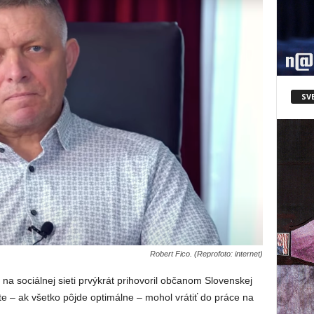
SV
Robert Fico. (Reprofoto: internet)
na sociálnej sieti prvýkrát prihovoril občanom Slovenskej
áte – ak všetko pôjde optimálne – mohol vrátiť do práce na