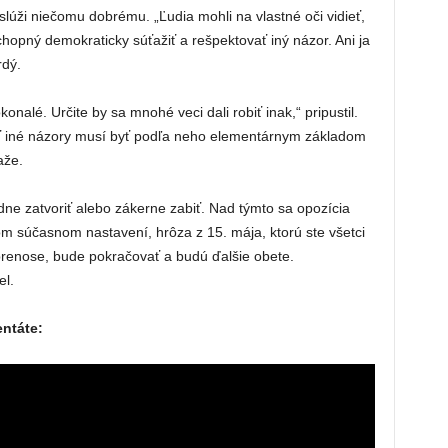
slúži niečomu dobrému. „Ľudia mohli na vlastné oči vidieť,
chopný demokraticky súťažiť a rešpektovať iný názor. Ani ja
rdý.
konalé. Určite by sa mnohé veci dali robiť inak,“ pripustil.
mať iné názory musí byť podľa neho elementárnym základom
aže.
 zatvoriť alebo zákerne zabiť. Nad týmto sa opozícia
om súčasnom nastavení, hrôza z 15. mája, ktorú ste všetci
prenose, bude pokračovať a budú ďalšie obete.
l.
entáte: