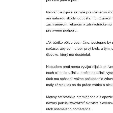
prelome júna a júla.
Neplánuje nijaké aktívne právne kroky voč
ani náhradu škody, odpúšťa mu. Označil h
záchranárom, lekárom a zdravotníckemu pe
prejavenú podporu.
„Ak všetko pôjde optimálne, postupne by s
načase, aby som urobil prvý krok, a tým 
človeku, ktorý ma dostrieľal.
Nebudem proti nemu vyvíjať nijaké aktívn
nech si to, čo učinil a prečo tak učinil, vy
útok mu spôsobil vážne poškodenie zdravi
malý zázrak, ak sa do práce vrátim o nieko
Motívy atentátnika premiér spája s opozíc
názory pokúsil zavraždiť aktivista slovens
útok osamelého pomätenca.