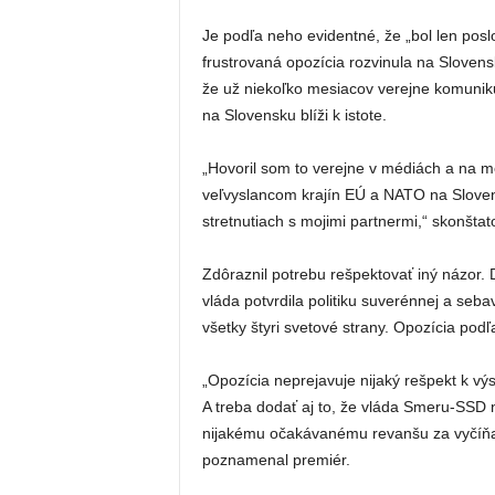
Je podľa neho evidentné, že „bol len poslo
frustrovaná opozícia rozvinula na Slove
že už niekoľko mesiacov verejne komuniku
na Slovensku blíži k istote.
„Hovoril som to verejne v médiách a na 
veľvyslancom krajín EÚ a NATO na Slovens
stretnutiach s mojimi partnermi,“ skonštat
Zdôraznil potrebu rešpektovať iný názor. Do
vláda potvrdila politiku suverénnej a seba
všetky štyri svetové strany. Opozícia pod
„Opozícia neprejavuje nijaký rešpekt k v
A treba dodať aj to, že vláda Smeru-SSD 
nijakému očakávanému revanšu za vyčíňan
poznamenal premiér.