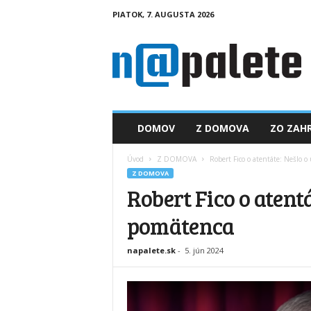
PIATOK, 7. AUGUSTA 2026
n
a
p
a
l
e
t
DOMOV
Z DOMOVA
ZO ZAHR
e
.
Úvod
Z DOMOVA
Robert Fico o atentáte: Nešlo 
s
Z DOMOVA
k
Robert Fico o atent
pomätenca
napalete.sk
-
5. jún 2024