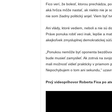
Fico verí, že bolesť, ktorou prechádza, po
aká hrôza môže nastať, ak niekto nie je s
nie som žiadny politický anjel. Viem byť tv
Ani vlády, ktoré vediem, neboli a nie sú do
Práve ponuka robiť veci inak, lepšie a 
akejkoľvek zmysluplnej demokratickej súť
„Ponukou nemôže byť oponenta bezdôvodne
bude musieť zamyslieť. Ak zotrvá na svoj
mali možnosť vidieť prakticky v priamom 
Nepochybujem o tom ani sekundu,“ uzavre
Prvý videopríhovor Roberta Fica po at