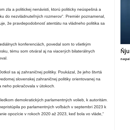
m zla a politickej nenávisti, ktorú politicky neúspešná a
nsku do nezvládnuteľných rozmerov“. Premiér poznamenal,
je, že pravdepodobnosť atentátu na vládneho politika sa
mediálnych konferenciách, povedal som to všetkým
Ňju
ku, tému som otváral aj na viacerých bilaterálnych
oval.
napal
tkol sa aj zahraničnej politiky. Poukázal, že jeho štvrtá
vedomej slovenskej zahraničnej politiky orientovanej na
ľa neho pokračovala v útokoch.
ýsledkom demokratických parlamentných volieb, k autoritám.
nepristúpila po parlamentných voľbách v septembri 2023 k
ie opozície v rokoch 2020 až 2023, keď bola vo vláde,“