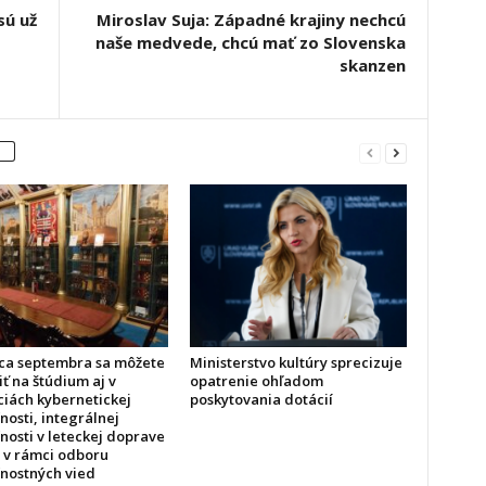
sú už
Miroslav Suja: Západné krajiny nechcú
naše medvede, chcú mať zo Slovenska
skanzen
ca septembra sa môžete
Ministerstvo kultúry sprecizuje
iť na štúdium aj v
opatrenie ohľadom
ciách kybernetickej
poskytovania dotácií
osti, integrálnej
nosti v leteckej doprave
h v rámci odboru
nostných vied