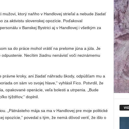
i mužovi, ktorý naňho v Handlovej strieľal a nebude žiadať
o za aktivistu slovenskej opozície. Poďakoval
rsonálu v Banskej Bystrici aj v Handlovej i všetkým za
om sa do práce mohol vrátiť na prelome júna a júla. Je
je odpustenie. Necítim žiadnu nenávisť voči neznámemu
e právne kroky, ani žiadať náhradu škody, odpúšťam mu a
sporiada on sám vo svojej hlave,“ vyhlásil Fico. Potvrdil, že
a, opakované operácie, veľa bolesti a utrpenia. „Bude
ľko týždňov,“ doplnil.
VI
iou. „Pätnásteho mája sa ma v Handlovej pre moje politické
kej opozície,“ povedal s tým, že nemá dôvod veriť, že išlo o