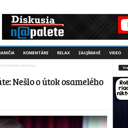
ANIČIA
KOMENTÁRE
RELAX
ZAUJÍMAVÉ
VIDEO
o útok osamelého pomätenca
Via
áte: Nešlo o útok osamelého