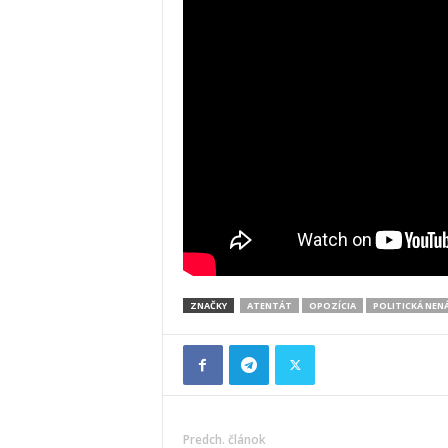
ZNAČKY
ATENTÁT
OPOZÍCIA
POLITICKÁ NENÁ
Predch. článok