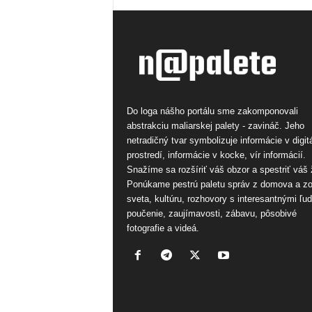
Do loga nášho portálu sme zakomponovali
abstrakciu maliarskej palety - zavináč. Jeho
netradičný tvar symbolizuje informácie v digi
prostredí, informácie v kocke, vír informácií.
Snažíme sa rozšíriť váš obzor a spestriť váš 
Ponúkame pestrú paletu správ z domova a z
sveta, kultúru, rozhovory s interesantnými ľu
poučenie, zaujímavosti, zábavu, pôsobivé
fotografie a videá.