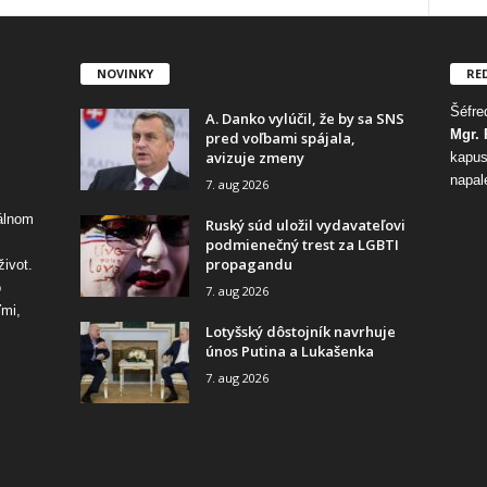
NOVINKY
RE
Šéfred
A. Danko vylúčil, že by sa SNS
Mgr. 
pred voľbami spájala,
avizuje zmeny
kapus
napal
7. aug 2026
tálnom
Ruský súd uložil vydavateľovi
podmienečný trest za LGBTI
propagandu
život.
o
7. aug 2026
ďmi,
Lotyšský dôstojník navrhuje
únos Putina a Lukašenka
7. aug 2026