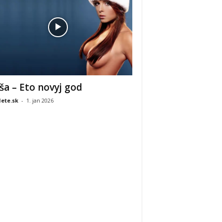
ša – Eto novyj god
ete.sk
-
1. jan 2026