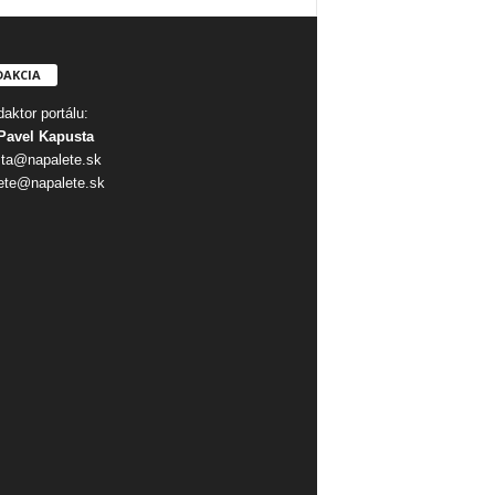
DAKCIA
aktor portálu:
Pavel Kapusta
ta@napalete.sk
ete@napalete.sk