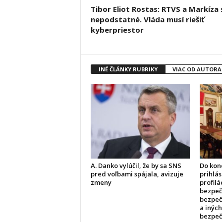
Tibor Eliot Rostas: RTVS a Markíza 
nepodstatné. Vláda musí riešiť
kyberpriestor
INÉ ČLÁNKY RUBRIKY
VIAC OD AUTORA
A. Danko vylúčil, že by sa SNS
Do kon
pred voľbami spájala, avizuje
prihlás
zmeny
profilá
bezpečn
bezpeč
a inýc
bezpeč