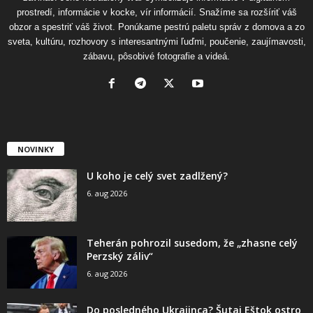
prostredí, informácie v kocke, vír informácií. Snažíme sa rozšíriť váš
obzor a spestriť váš život. Ponúkame pestrú paletu správ z domova a zo
sveta, kultúru, rozhovory s interesantnými ľuďmi, poučenie, zaujímavosti,
zábavu, pôsobivé fotografie a videá.
NOVINKY
U koho je celý svet zadlžený?
6. aug 2026
Teherán pohrozil susedom, že „zhasne celý
Perzský záliv“
6. aug 2026
Do posledného Ukrajinca? Šutaj Eštok ostro