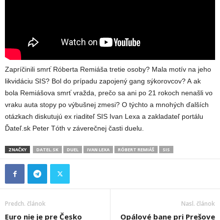
Zapríčinili smrť Róberta Remiáša tretie osoby? Mala motív na jeho
likvidáciu SIS? Bol do prípadu zapojený gang sýkorovcov? A ak
bola Remiášova smrť vražda, prečo sa ani po 21 rokoch nenašli vo
vraku auta stopy po výbušnej zmesi? O týchto a mnohých ďalších
otázkach diskutujú ex riaditeľ SIS Ivan Lexa a zakladateľ portálu
Ďateľ.sk Peter Tóth v záverečnej časti duelu.
ZNAČKY
DATEL.SK
DUEL
IVAN LEXA
RÓBERT REMIÁŠ
SIS
Predch. článok
Nasl. článok
Euro nie je pre Česko
Opálové bane pri Prešove