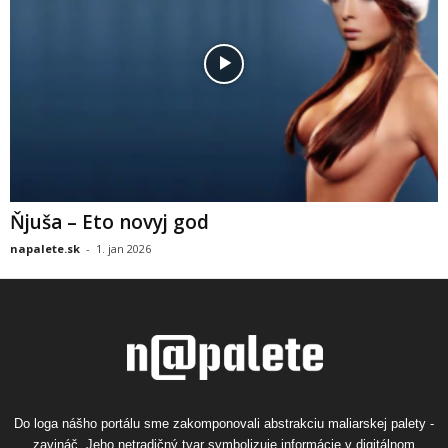
Ňjuša – Eto novyj god
napalete.sk
-
1. jan 2026
Do loga nášho portálu sme zakomponovali abstrakciu maliarskej palety -
zavináč. Jeho netradičný tvar symbolizuje informácie v digitálnom