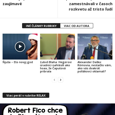
zaujímavé
zamestnávali v časoch
rozkvetu až tristo ľudí
INÉ ČLÁNKY RUBRIKY
VIAC OD AUTORA
Ňjuša – Eto novyj god
Ľuboš Blaha: Hegerovi
Alexander Daško:
úradníci nahlásili ako
Rómovia, nestačilo vám,
hoax, že Čaputová
ako vás dvakrát
pribrala
pollákovci oklamali?
Viac perál v rubrike RELAX