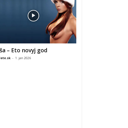
ša – Eto novyj god
ete.sk
-
1. jan 2026