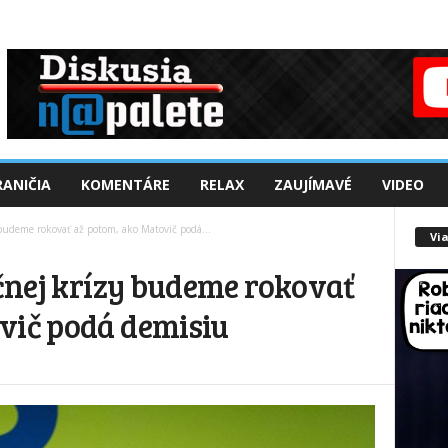
ANIČIA
KOMENTÁRE
RELAX
ZAUJÍMAVÉ
VIDEO
 budeme rokovať až potom, ako Matovič podá...
Via
ičnej krízy budeme rokovať
vič podá demisiu