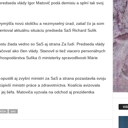
 predseda vlády Igor Matovič podá demisiu a splní tak svoj
vymýšľa novú stoličku a nezmyselný úrad, zatiaľ čo ja som
mentoval aktuálnu situáciu predseda SaS Richard Sulík.
stu žiada vedno so SaS aj strana Za ľudí. Predseda vlády
čovať ako člen vlády. Stanovil si tiež viacero personálnych
ospodárstva Sulíka či ministerky spravodlivosti Márie
opustili aj zvyšní ministri za SaS a strana pozastavila svoju
túpivší ministri práce a zdravotníctva. Koalícia avizovala
 jej šéfa. Matoviča vyzvala na odchod aj prezidentka
VI
RÍZA
SAS