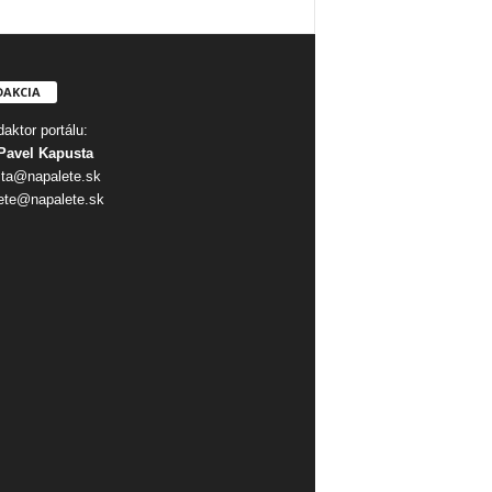
DAKCIA
aktor portálu:
Pavel Kapusta
ta@napalete.sk
ete@napalete.sk