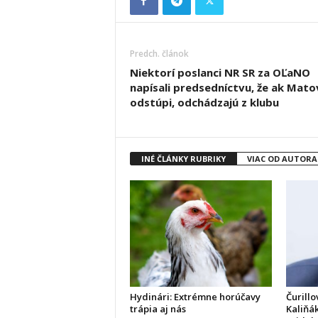
Predch. článok
Niektorí poslanci NR SR za OĽaNO
napísali predsedníctvu, že ak Mato
odstúpi, odchádzajú z klubu
INÉ ČLÁNKY RUBRIKY
VIAC OD AUTORA
Hydinári: Extrémne horúčavy
Čurillo
trápia aj nás
Kaliňák