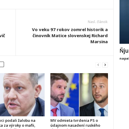
Nasl. článok
Vo veku 97 rokov zomrel historik a
vič
činovník Matice slovenskej Richard
Marsina
Ňju
napal
vci podali žalobu na
MV odmieta tvrdenia PS o
a za výroky o mafii,
údajnom nasadení ruského