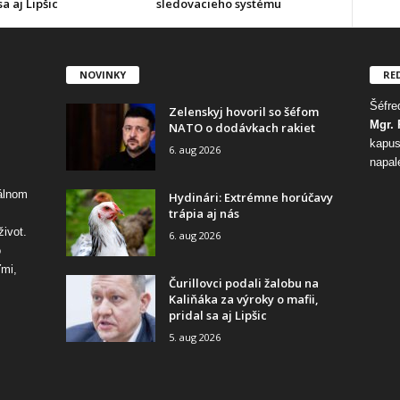
sa aj Lipšic
sledovacieho systému
NOVINKY
RE
Šéfred
Zelenskyj hovoril so šéfom
Mgr. 
NATO o dodávkach rakiet
kapus
6. aug 2026
napal
tálnom
Hydinári: Extrémne horúčavy
trápia aj nás
život.
6. aug 2026
o
ďmi,
Čurillovci podali žalobu na
Kaliňáka za výroky o mafii,
pridal sa aj Lipšic
5. aug 2026