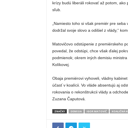
krízy budú liberáli rokovať až potom, ako
sľub.
„Namiesto toho si však premiér pre seba 
dodržal svoje slovo a odišiel z vlády,“ ko
Matovičovo odstúpenie z premiérskeho po
povedal, že odstúpi, chce však ďalej pokra
podmienok; okrem iných demisiu ministra h
Kolíkovej.
Obaja premiérovi vyhoveli, vládny kabinet 
účasť v koalícii. Vo vláde absentujú aj ods
rokovania o rekonštrukcii vlády a odchode
Zuzana Čaputová.
ZNAČKY
DEMISIA
IGOR MATOVIČ
KOALIČNÁ K