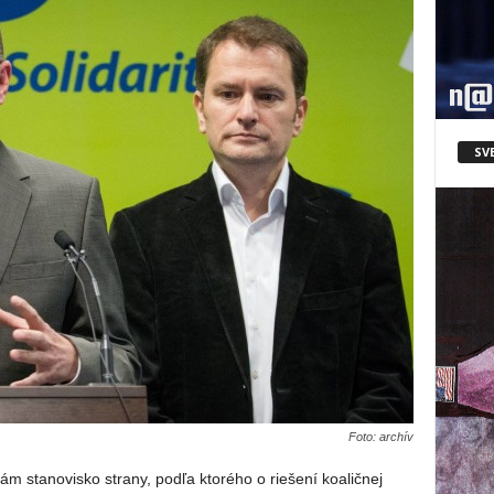
SV
Foto: archív
m stanovisko strany, podľa ktorého o riešení koaličnej