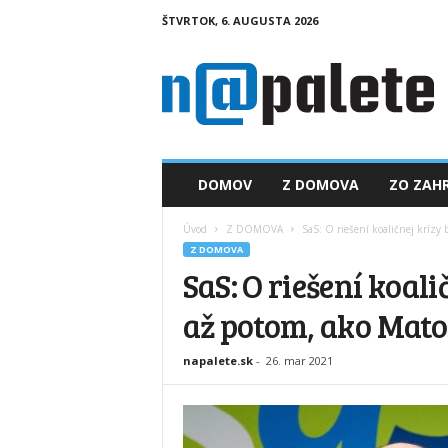
ŠTVRTOK, 6. AUGUSTA 2026
n
a
p
a
l
e
t
DOMOV
Z DOMOVA
ZO ZAHR
e
.
Úvod
Z DOMOVA
SaS: O riešení koaličnej krízy
s
Z DOMOVA
k
SaS: O riešení koal
až potom, ako Mato
napalete.sk
-
26. mar 2021