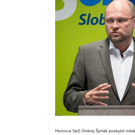
Hovorca SaS Ondrej Šprlák poskytol médiá