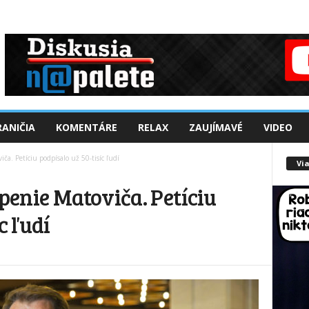
ANIČIA
KOMENTÁRE
RELAX
ZAUJÍMAVÉ
VIDEO
ča. Petíciu podpísalo už 50-tisíc ľudí
Via
úpenie Matoviča. Petíciu
c ľudí