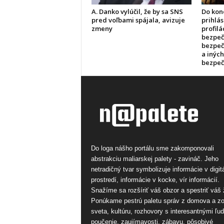
A. Danko vylúčil, že by sa SNS
Do kon
pred voľbami spájala, avizuje
prihlás
zmeny
profilá
bezpečn
bezpeč
a inýc
bezpeč
Do loga nášho portálu sme zakomponovali
abstrakciu maliarskej palety - zavináč. Jeho
netradičný tvar symbolizuje informácie v digi
prostredí, informácie v kocke, vír informácií.
Snažíme sa rozšíriť váš obzor a spestriť váš 
Ponúkame pestrú paletu správ z domova a z
sveta, kultúru, rozhovory s interesantnými ľu
poučenie, zaujímavosti, zábavu, pôsobivé