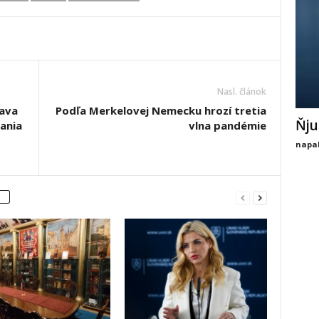
Nasl. článok
lava
Podľa Merkelovej Nemecku hrozí tretia
Ňju
rania
vlna pandémie
napal