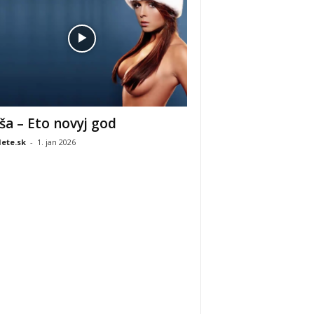
ša – Eto novyj god
ete.sk
-
1. jan 2026