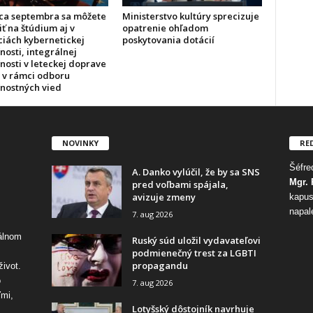
ca septembra sa môžete
Ministerstvo kultúry sprecizuje
iť na štúdium aj v
opatrenie ohľadom
ciách kybernetickej
poskytovania dotácií
osti, integrálnej
nosti v leteckej doprave
h v rámci odboru
nostných vied
NOVINKY
RE
Šéfred
A. Danko vylúčil, že by sa SNS
Mgr. 
pred voľbami spájala,
avizuje zmeny
kapus
napal
7. aug 2026
tálnom
Ruský súd uložil vydavateľovi
podmienečný trest za LGBTI
propagandu
život.
o
7. aug 2026
ďmi,
Lotyšský dôstojník navrhuje