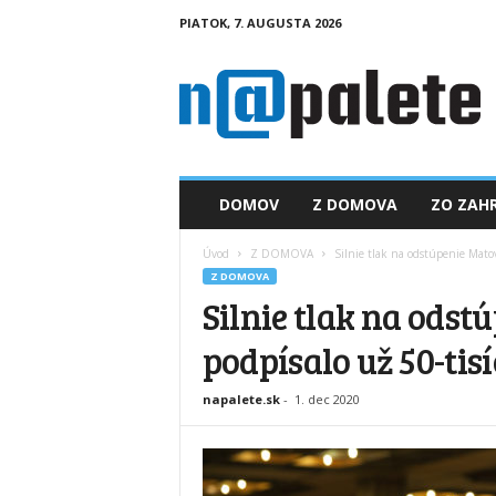
PIATOK, 7. AUGUSTA 2026
n
a
p
a
l
e
t
DOMOV
Z DOMOVA
ZO ZAHR
e
.
Úvod
Z DOMOVA
Silnie tlak na odstúpenie Matovi
s
Z DOMOVA
k
Silnie tlak na odst
podpísalo už 50-tisí
napalete.sk
-
1. dec 2020