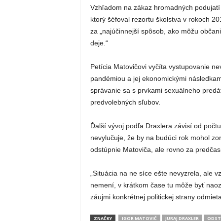
Vzhľadom na zákaz hromadných podujatí v 
ktorý šéfoval rezortu školstva v rokoch 
za „najúčinnejší spôsob, ako môžu občani
deje.“
Petícia Matovičovi vyčíta vystupovanie ne
pandémiou a jej ekonomickými následkami,
správanie sa s prvkami sexuálneho predáto
predvolebných sľubov.
Ďalší vývoj podľa Draxlera závisí od počt
nevylučuje, že by na budúci rok mohol zor
odstúpnie Matoviča, ale rovno za predčas
„Situácia na ne síce ešte nevyzrela, ale v
nemení, v krátkom čase tu môže byť naozaj
záujmi konkrétnej politickej strany odmieta
ZNAČKY
IGOR MATOVIČ
JURAJ DRAXLER
ODST