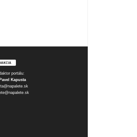
DAKCIA
aktor portálu:
Pavel Kapusta
ta@napalete.sk
ete@napalete.sk