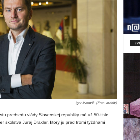
SV
Igor Matovič. (Foto: archív)
stu predsedu vlády Slovenskej republiky má už 50-tisíc
er školstva Juraj Draxler, ktorý ju pred tromi týždňami