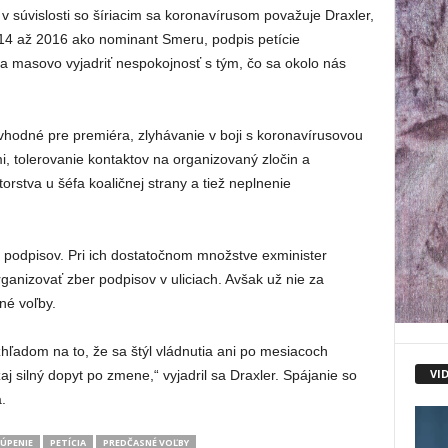
súvislosti so šíriacim sa koronavírusom považuje Draxler,
2014 až 2016 ako nominant Smeru, podpis petície
a masovo vyjadriť nespokojnosť s tým, čo sa okolo nás
vhodné pre premiéra, zlyhávanie v boji s koronavírusovou
 tolerovanie kontaktov na organizovaný zločin a
rstva u šéfa koaličnej strany a tiež neplnenie
u podpisov. Pri ich dostatočnom množstve exminister
ganizovať zber podpisov v uliciach. Avšak už nie za
né voľby.
zhľadom na to, že sa štýl vládnutia ani po mesiacoch
VI
 silný dopyt po zmene,“ vyjadril sa Draxler. Spájanie so
.
ÚPENIE
PETÍCIA
PREDČASNÉ VOĽBY