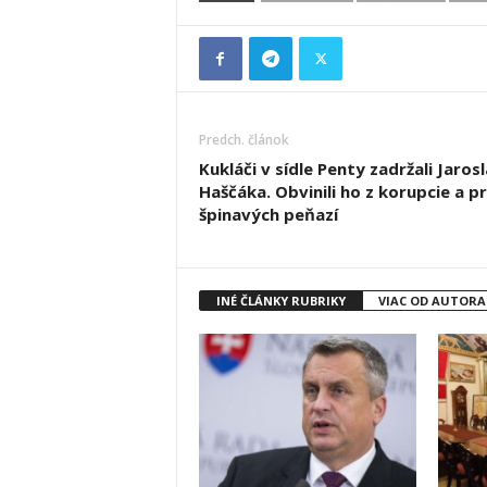
Predch. článok
Kukláči v sídle Penty zadržali Jaros
Haščáka. Obvinili ho z korupcie a p
špinavých peňazí
INÉ ČLÁNKY RUBRIKY
VIAC OD AUTORA