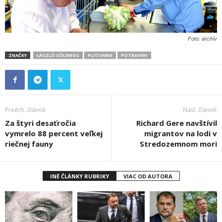
Foto: archív
ZNAČKY
LÁSZLÓ SÓLYMOS
PLYTVANIE
POTRAVINY
Predch. článok
Nasl. článok
Za štyri desaťročia
Richard Gere navštívil
vymrelo 88 percent veľkej
migrantov na lodi v
riečnej fauny
Stredozemnom mori
INÉ ČLÁNKY RUBRIKY
VIAC OD AUTORA