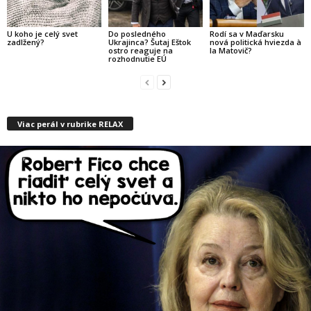
U koho je celý svet
Do posledného
Rodí sa v Maďarsku
zadlžený?
Ukrajinca? Šutaj Eštok
nová politická hviezda à
ostro reaguje na
la Matovič?
rozhodnutie EÚ
Viac perál v rubrike RELAX