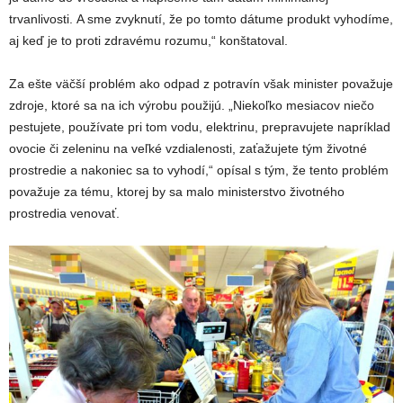
trvanlivosti. A sme zvyknutí, že po tomto dátume produkt vyhodíme,
aj keď je to proti zdravému rozumu,“ konštatoval.
Za ešte väčší problém ako odpad z potravín však minister považuje
zdroje, ktoré sa na ich výrobu použijú. „Niekoľko mesiacov niečo
pestujete, používate pri tom vodu, elektrinu, prepravujete napríklad
ovocie či zeleninu na veľké vzdialenosti, zaťažujete tým životné
prostredie a nakoniec sa to vyhodí,“ opísal s tým, že tento problém
považuje za tému, ktorej by sa malo ministerstvo životného
prostredia venovať.