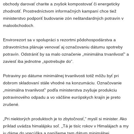
obchody darovať charite a zvyšok kompostovať či energeticky
zhodnotiť. Prostredníctvom informačných kampaní chce tiež
ministerstvo podporiť budovanie zón neštandardných potravín v
maloobchodoch.
Envirorezort sa v spolupráci s rezortmi pôdohospodárstva a
zdravotníctva plánuje venovať aj označovaniu dátumu spotreby
potravín. Odstrániť by sa malo označenie „minimálna trvanlivosť“ a
zaviesť iba jednotne „spotrebujte do“.
Potraviny po dátume minimálnej trvanlivosti totiž môžu byť pri
dobrom skladovaní stále vhodné na konzumáciu. Označovanie
„minimálna trvanlivosť“ podľa ministerstva zvyšuje produkciu
potravinového odpadu a vo väčšine európskych krajín je preto
zrušené.
„Pri niektorých produktoch je to zbytočnosť,“ myslí si minister. Ako
príklad uvádza himalájsku soľ. „Tá je tisíc rokov v Himalájach a my
ju dáme do vrecúška a napíšeme tam dátum minimálnej