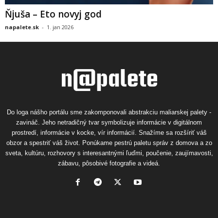
Ňjuša – Eto novyj god
napalete.sk
-
1. jan 2026
Do loga nášho portálu sme zakomponovali abstrakciu maliarskej palety -
zavináč. Jeho netradičný tvar symbolizuje informácie v digitálnom
prostredí, informácie v kocke, vír informácií. Snažíme sa rozšíriť váš
obzor a spestriť váš život. Ponúkame pestrú paletu správ z domova a zo
sveta, kultúru, rozhovory s interesantnými ľuďmi, poučenie, zaujímavosti,
zábavu, pôsobivé fotografie a videá.