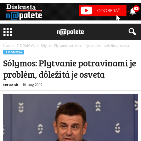
Úvod
Z DOMOVA
Sólymos: Plytvanie potravinami je problém, dôležitá je osveta
Z DOMOVA
Sólymos: Plytvanie potravinami je
problém, dôležitá je osveta
teraz.sk
-
10. aug 2019