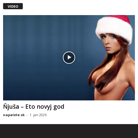
VIDEO
Ňjuša – Eto novyj god
napalete.sk
-
1. jan 2026