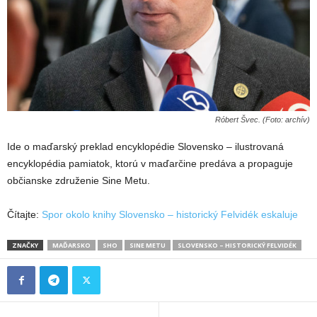
Róbert Švec. (Foto: archív)
Ide o maďarský preklad encyklopédie Slovensko – ilustrovaná
encyklopédia pamiatok, ktorú v maďarčine predáva a propaguje
občianske združenie Sine Metu.
Čítajte:
Spor okolo knihy Slovensko – historický Felvidék eskaluje
ZNAČKY
MAĎARSKO
SHO
SINE METU
SLOVENSKO – HISTORICKÝ FELVIDÉK