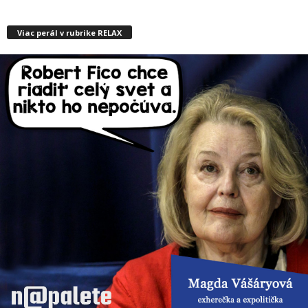
Viac perál v rubrike RELAX