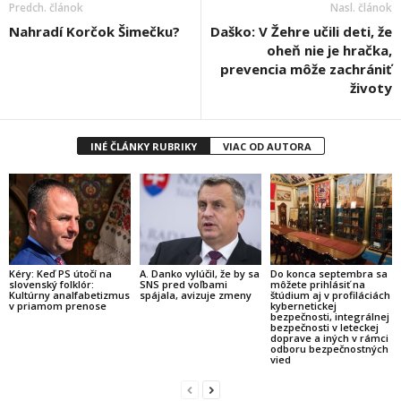
Predch. článok
Nasl. článok
Nahradí Korčok Šimečku?
Daško: V Žehre učili deti, že
oheň nie je hračka,
prevencia môže zachrániť
životy
INÉ ČLÁNKY RUBRIKY
VIAC OD AUTORA
Kéry: Keď PS útočí na
A. Danko vylúčil, že by sa
Do konca septembra sa
slovenský folklór:
SNS pred voľbami
môžete prihlásiť na
Kultúrny analfabetizmus
spájala, avizuje zmeny
štúdium aj v profiláciách
v priamom prenose
kybernetickej
bezpečnosti, integrálnej
bezpečnosti v leteckej
doprave a iných v rámci
odboru bezpečnostných
vied