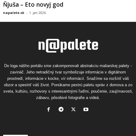
Ňjuša – Eto novyj god
napalete.sk
-
1. jan 2026
Do loga nášho portálu sme zakomponovali abstrakciu maliarskej palety -
zavináč. Jeho netradičný tvar symbolizuje informácie v digitálnom
prostredí, informácie v kocke, vír informácií. Snažíme sa rozšíriť váš
obzor a spestriť váš život. Ponúkame pestrú paletu správ z domova a zo
sveta, kultúru, rozhovory s interesantnými ľuďmi, poučenie, zaujímavosti,
zábavu, pôsobivé fotografie a videá.