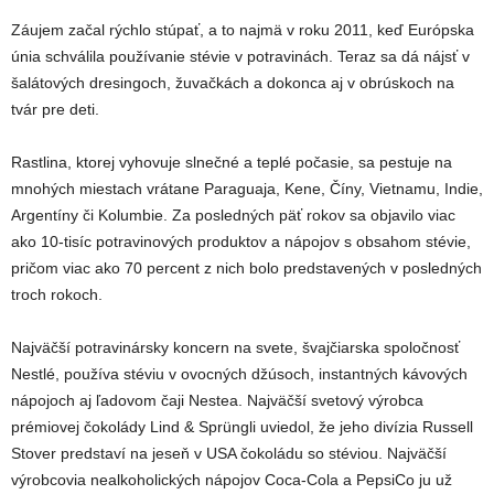
Záujem začal rýchlo stúpať, a to najmä v roku 2011, keď Európska
únia schválila používanie stévie v potravinách. Teraz sa dá nájsť v
šalátových dresingoch, žuvačkách a dokonca aj v obrúskoch na
tvár pre deti.
Rastlina, ktorej vyhovuje slnečné a teplé počasie, sa pestuje na
mnohých miestach vrátane Paraguaja, Kene, Číny, Vietnamu, Indie,
Argentíny či Kolumbie. Za posledných päť rokov sa objavilo viac
ako 10-tisíc potravinových produktov a nápojov s obsahom stévie,
pričom viac ako 70 percent z nich bolo predstavených v posledných
troch rokoch.
Najväčší potravinársky koncern na svete, švajčiarska spoločnosť
Nestlé, používa stéviu v ovocných džúsoch, instantných kávových
nápojoch aj ľadovom čaji Nestea. Najväčší svetový výrobca
prémiovej čokolády Lind & Sprüngli uviedol, že jeho divízia Russell
Stover predstaví na jeseň v USA čokoládu so stéviou. Najväčší
výrobcovia nealkoholických nápojov Coca-Cola a PepsiCo ju už