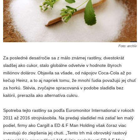
Foto: archív
Za posledné desaťročie sa z málo známej rastliny, dvestokrát
sladšej ako cukor, stalo globálne odvetvie v hodnote štyroch
miliónov dolárov. Objavila sa všade, od nápojov Coca-Cola až po
kečup Heinz, a to aj napriek tomu, že mnohí ľudia považujú jej chuť
za horkú. Stévia, zvyčajne spracovaná v podobe sladidla bez
kalórií, prerazila ako alternatíva cukru.
Spotreba tejto rastliny sa podľa Euromonitor International v rokoch
2011 až 2016 strojnásobila. Na predaji sladidiel má zatiaľ len malý
podiel, firmy ako Cargill a ED & F Man Holding však čoraz viac
investujú do zlepšenia jej chuti. „Tento trh má obrovský rastový