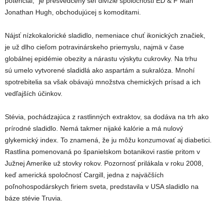
potenciál,“ je presvedčený šéf divízie spoločnosti ED & F Man
Jonathan Hugh, obchodujúcej s komoditami.
Nájsť nízkokalorické sladidlo, nemeniace chuť ikonických značiek,
je už dlho cieľom potravinárskeho priemyslu, najmä v čase
globálnej epidémie obezity a nárastu výskytu cukrovky. Na trhu
sú umelo vytvorené sladidlá ako aspartám a sukralóza. Mnohí
spotrebitelia sa však obávajú množstva chemických prísad a ich
vedľajších účinkov.
Stévia, pochádzajúca z rastlinných extraktov, sa dodáva na trh ako
prírodné sladidlo. Nemá takmer nijaké kalórie a má nulový
glykemický index. To znamená, že ju môžu konzumovať aj diabetici.
Rastlina pomenovaná po španielskom botanikovi rastie pritom v
Južnej Amerike už stovky rokov. Pozornosť prilákala v roku 2008,
keď americká spoločnosť Cargill, jedna z najväčších
poľnohospodárskych firiem sveta, predstavila v USA sladidlo na
báze stévie Truvia.