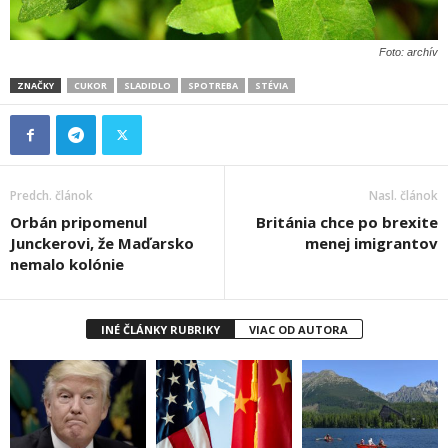
Foto: archív
ZNAČKY
CUKOR
SLADIDLO
SPOTREBA
STÉVIA
Predch. článok
Nasl. článok
Orbán pripomenul
Británia chce po brexite
Junckerovi, že Maďarsko
menej imigrantov
nemalo kolónie
INÉ ČLÁNKY RUBRIKY
VIAC OD AUTORA