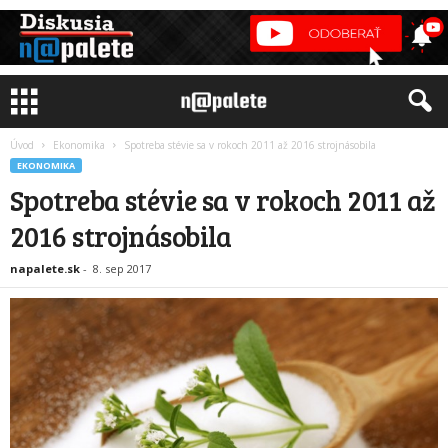
Úvod
Ekonomika
Spotreba stévie sa v rokoch 2011 až 2016 strojnásobila
EKONOMIKA
Spotreba stévie sa v rokoch 2011 až
2016 strojnásobila
napalete.sk
-
8. sep 2017