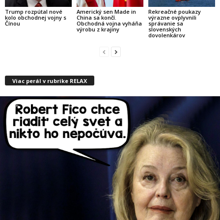
Trump rozpútal nové
Americký sen Made in
Rekreačné poukazy
kolo obchodnej vojny s
China sa končí.
výrazne ovplyvnili
Čínou
Obchodná vojna vyháňa
správanie sa
výrobu z krajiny
slovenských
dovolenkárov
Viac perál v rubrike RELAX