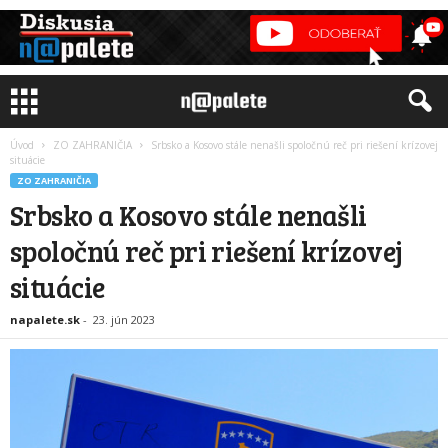
Úvod
ZO ZAHRANIČIA
Srbsko a Kosovo stále nenašli spoločnú reč pri riešení krízovej
situácie
ZO ZAHRANIČIA
Srbsko a Kosovo stále nenašli
spoločnú reč pri riešení krízovej
situácie
napalete.sk
-
23. jún 2023