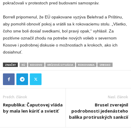
pokračovali v protestoch pred budovami samospráv.
Borrell pripomenul, že EÚ opakovane vyzýva Belehrad a Prištinu,
aby pomohli obnoviť pokoj a vrátili sa k rokovaciemu stolu. „Všetko,
čoho sme boli dosiaľ svedkami, bol pravý opak,“ vyhlásil. Za
pozitívne označil zhodu na potrebe nových volieb v severnom
Kosove i podrobnej diskusie o možnostiach a krokoch, ako ich
dosiahnuť.
ZNAČKY
EÚ
KOSOVO
KRÍZOVÁ SITUÁCIA
ROKOVANIA
SRBSKO
Predch. článok
Nasl. článok
Republika: Čaputovej vláda
Brusel zverejnil
by mala len kúriť a svietiť
podrobnosti jedenásteho
balíka protiruských sankcií