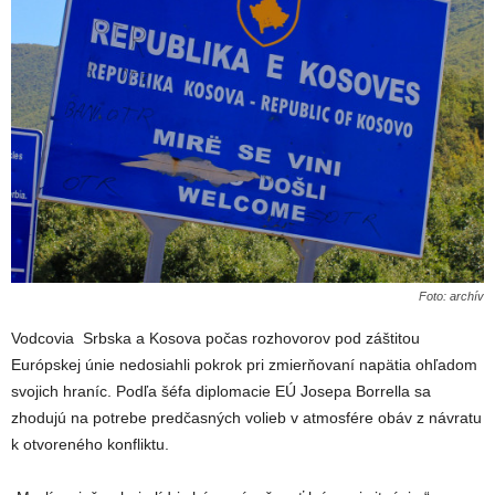
Foto: archív
Vodcovia
Srbska a Kosova počas rozhovorov pod záštitou
Európskej únie nedosiahli pokrok pri zmierňovaní napätia ohľadom
svojich hraníc. Podľa šéfa diplomacie EÚ Josepa Borrella sa
zhodujú na potrebe predčasných volieb v atmosfére obáv z návratu
k otvoreného konfliktu.