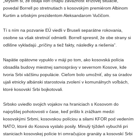
„Myslím si, že obaja lídri chápu závažnosť krízovej situácie,“
povedal Borrell po stretnutiach s kosovským premiérom Albinom
Kurtim a srbským prezidentom Aleksandarom Vučičom.
Tí s ním na pozvanie EÚ viedli v Bruseli separátne rokovania,
osobne sa však stretnúť odmietli. Borrell spresnil, že obe strany si
odlišne vykladajú „príčiny a tiež fakty, následky a riešenia“.
Napätie opätovne vypuklo v máji po tom, ako kosovská polícia
obsadila budovy miestnej samosprávy v severnom Kosove, kde
tvoria Srbi väčšinu populácie. Cieľom bolo umožniť, aby sa úradov
ujali etnicky albánski starostovia zvolení v komunálnych voľbách,
ktoré kosovskí Srbi bojkotovali.
Srbsko uviedlo svojich vojakov na hraniciach s Kosovom do
najvyššej pohotovosti v čase, keď prišlo k zrážkam medzi
kosovskými Srbmi, kosovskou políciou a silami KFOR pod vedením
NATO, ktoré do Kosova vyslalo posily. Minulý týždeň vybuchli pri
staniciach kosovskej polície tri omračujúce granáty a kosovskí Srbi