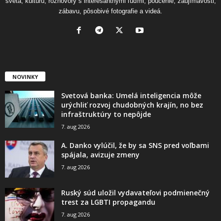
sveta, kultúru, rozhovory s interesantnými ľuďmi, poučenie, zaujímavosti,
zábavu, pôsobivé fotografie a videá.
NOVINKY
Svetová banka: Umelá inteligencia môže
urýchliť rozvoj chudobných krajín, no bez
infraštruktúry to nepôjde
7. aug 2026
A. Danko vylúčil, že by sa SNS pred voľbami
spájala, avizuje zmeny
7. aug 2026
Ruský súd uložil vydavateľovi podmienečný
trest za LGBTI propagandu
7. aug 2026