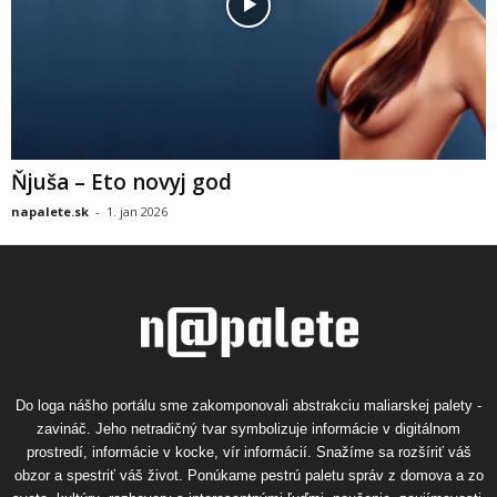
Ňjuša – Eto novyj god
napalete.sk
-
1. jan 2026
Do loga nášho portálu sme zakomponovali abstrakciu maliarskej palety -
zavináč. Jeho netradičný tvar symbolizuje informácie v digitálnom
prostredí, informácie v kocke, vír informácií. Snažíme sa rozšíriť váš
obzor a spestriť váš život. Ponúkame pestrú paletu správ z domova a zo