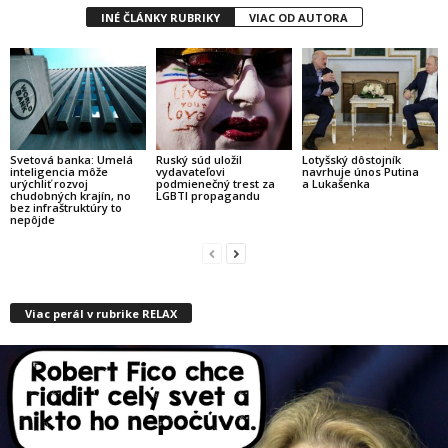
INÉ ČLÁNKY RUBRIKY
VIAC OD AUTORA
Svetová banka: Umelá
Ruský súd uložil
Lotyšský dôstojník
inteligencia môže
vydavateľovi
navrhuje únos Putina
urýchliť rozvoj
podmienečný trest za
a Lukašenka
chudobných krajín, no
LGBTI propagandu
bez infraštruktúry to
nepôjde
Viac perál v rubrike RELAX