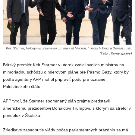
Keir Starmer, Volodymyr Zelenskyj, Emmanuel Macron, Friedrich Merz a Donald Tusk.
(Foto: Hlavné správy)
Britský premiér Keir Starmer v utorok zvolal svojich ministrov na
mimoriadnu schôdzu o mierovom pláne pre Pásmo Gazy, ktorý by
podľa agentúry AFP mohol pripraviť pôdu pre uznanie
Palestínskeho štátu.
AFP tvrdí, že Starmer spomínaný plán zrejme predstavil
americkému prezidentovi Donaldovi Trumpovi, s ktorým sa stretol v
pondelok v Škótsku.
Zriedkavé zasadnutie vlády počas parlamentných prázdnin sa má