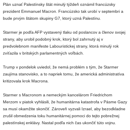
Plán uznať Palestínsky štát minulý týždeň oznámil francúzsky
prezident Emmanuel Macron. Francúzsko tak urobí v septembri a
bude prvým štátom skupiny G7, ktorý uzná Palestínu.
Starmer je podľa AFP vystavený tlaku od poslancov a členov svojej
strany, aby urobil podobný krok, ktorý bol zahrnutý aj v
predvolebnom manifeste Labouristickej strany, ktorá minulý rok
zvíťazila v britských parlamentných voľbách.
Trump v pondelok uviedol, že nemá problém s tým, že Starmer
zaujíma stanovisko, a to napriek tomu, že americká administratíva
kritizovala krok Macrona.
Starmer s Macronom a nemeckým kancelárom Friedrichom
Merzom v piatok vyhlásili, že humanitárna katastrofa v Pásme Gazy
sa musí okamžite skončiť. Zároveň vyzvali Izrael, aby bezodkladne
zrušil obmedzenia toku humanitárnej pomoci do tejto pobrežnej
palestínskej enklávy. Nastal podľa nich čas ukončiť túto vojnu.