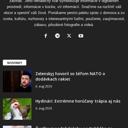
zavináč. Jeho netradičný tvar symbolizuje informácie v digitálnom
prostredí, informácie v kocke, vír informácií. Snažíme sa rozšíriť váš
obzor a spestriť váš život. Ponúkame pestrú paletu správ z domova a zo
sveta, kultúru, rozhovory s interesantnými ľuďmi, poučenie, zaujímavosti,
zábavu, pôsobivé fotografie a videá.
NOVINKY
Zelenskyj hovoril so šéfom NATO o
dodávkach rakiet
6. aug 2026
Hydinári: Extrémne horúčavy trápia aj nás
6. aug 2026