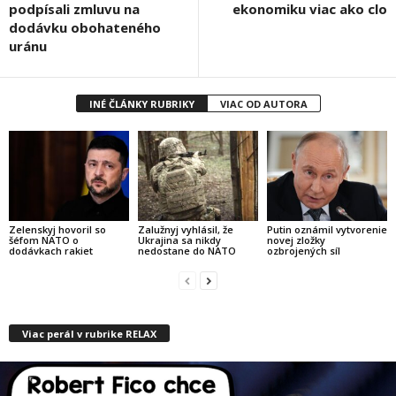
podpísali zmluvu na
ekonomiku viac ako clo
dodávku obohateného
uránu
INÉ ČLÁNKY RUBRIKY
VIAC OD AUTORA
Zelenskyj hovoril so
Zalužnyj vyhlásil, že
Putin oznámil vytvorenie
šéfom NATO o
Ukrajina sa nikdy
novej zložky
dodávkach rakiet
nedostane do NATO
ozbrojených síl
Viac perál v rubrike RELAX