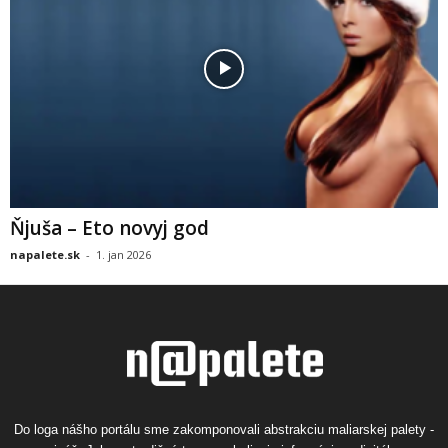
Ňjuša – Eto novyj god
napalete.sk
-
1. jan 2026
Do loga nášho portálu sme zakomponovali abstrakciu maliarskej palety -