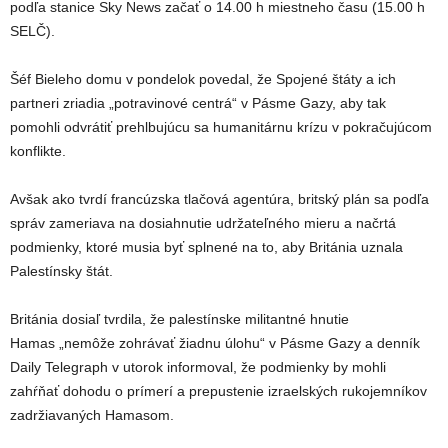
podľa stanice Sky News začať o 14.00 h miestneho času (15.00 h
SELČ).
Šéf Bieleho domu v pondelok povedal, že Spojené štáty a ich
partneri zriadia „potravinové centrá“ v Pásme Gazy, aby tak
pomohli odvrátiť prehlbujúcu sa humanitárnu krízu v pokračujúcom
konflikte.
Avšak ako tvrdí francúzska tlačová agentúra, britský plán sa podľa
správ zameriava na dosiahnutie udržateľného mieru a načrtá
podmienky, ktoré musia byť splnené na to, aby Británia uznala
Palestínsky štát.
Británia dosiaľ tvrdila, že palestínske militantné hnutie
Hamas „nemôže zohrávať žiadnu úlohu“ v Pásme Gazy a denník
Daily Telegraph v utorok informoval, že podmienky by mohli
zahŕňať dohodu o prímerí a prepustenie izraelských rukojemníkov
zadržiavaných Hamasom.