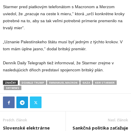
Starmer pred piatkovým telefonátom s Macronom a Merzom
uviedol, že „pracuje na ceste k mieru,“ ktorá „určí konkrétne kroky
potrebné na to, aby sa tak veľmi potrebné prímerie premenilo na
trvalý mier“.
„Uznanie Palestínskeho štátu musí byť jedným z týchto krokov. V
tom mám úplne jasno,“ dodal britský premiér.
Denník Daily Telegraph tiež informoval, že Starmer zrejme v
nasledujúcich dňoch predstaví spojencom britský plán.
ZNAČKY
DOANLD TRUMP
EMMANUEL MACRON
GAZA
KEIR STARMER
SKY NEWS
Predch. článok
Nasl. článok
Slovenské elektrárne
Sankčná politika zaťažuje