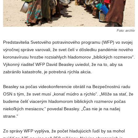
Foto: archív
Predstavitelia Svetového potravinového programu (WFP) vo svojej
výročnej správe varovali, že svet čelí v dôsledku pandémie nového
koronavírusu hrozbe rozsiahlych hladomorov „biblických rozmerov“.
Výkonný riaditeľ WFP David Beasley uviedol, že na to, aby sa
zabránilo katastrofe, je potrebná rýchla akcia.
Beasley sa počas videokonferencie obrátil na Bezpečnostnú radu
OSN s tým, že svet musí „konať múdro a rýchlo“. „Môže sa stať, že
budeme čeliť viacerým hladomorom biblických rozmerov počas
niekoľkých mesiacov,“ povedal Beasley. „Čas nie je na našej
strane.“
Zo správy WFP vyplýva, že počet hladujúcich ľudí by sa mohol