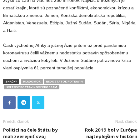
zvýšiť zo 135 na viac než 250 miliónov. Najviac ohrozených je
desať krajín, ktoré sú poznačené konfliktmi, ekonomickou krízou a
klimatickou zmenou: Jemen, Konžská demokratická republika,
Afganistan, Venezuela, Etiópia, Južný Sudán, Sudán, Sýria, Nigéria
a Haiti.
Časti východnej Afriky a južnej Ázie pritom už pred pandémiou
koronavírusu čelili vážnemu nedostatku potravín spôsobenému
suchom a inváziou kobyliek. V Južnom Sudáne potravinová kríza
vlani ovplyvnila 61 percent tamojšej populácie.
ZNAČKY
HLADOMOR
NEDOSTATOK POTRAVÍN
SVETOVÝ POTRAVINOVÝ PROGRAM
Predch. článok
Nasl. článok
Politici na čele štátu by
Rok 2019 bol v Európe
mali zverejniť svoj
najteplejším v histórii