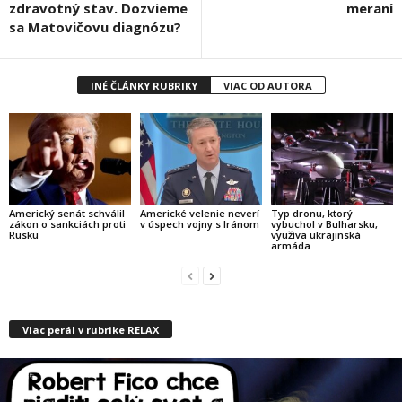
zdravotný stav. Dozvieme
meraní
sa Matovičovu diagnózu?
INÉ ČLÁNKY RUBRIKY
VIAC OD AUTORA
Americký senát schválil
Americké velenie neverí
Typ dronu, ktorý
zákon o sankciách proti
v úspech vojny s Iránom
vybuchol v Bulharsku,
Rusku
využíva ukrajinská
armáda
Viac perál v rubrike RELAX