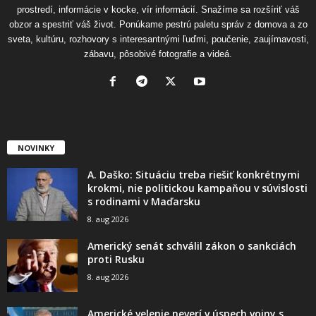
prostredí, informácie v kocke, vír informácií. Snažíme sa rozšíriť váš
obzor a spestriť váš život. Ponúkame pestrú paletu správ z domova a zo
sveta, kultúru, rozhovory s interesantnými ľuďmi, poučenie, zaujímavosti,
zábavu, pôsobivé fotografie a videá.
NOVINKY
A. Daško: Situáciu treba riešiť konkrétnymi
krokmi, nie politickou kampaňou v súvislosti
s rodinami v Maďarsku
8. aug 2026
Americký senát schválil zákon o sankciách
proti Rusku
8. aug 2026
Americké velenie neverí v úspech vojny s