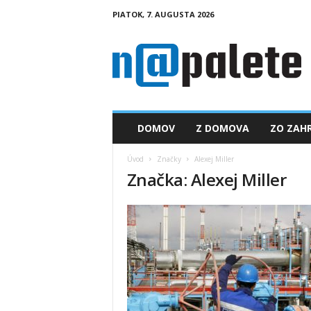
PIATOK, 7. AUGUSTA 2026
n
a
p
a
l
e
t
DOMOV
Z DOMOVA
ZO ZAHR
e
.
Úvod
Značky
Alexej Miller
s
Značka: Alexej Miller
k