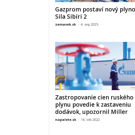
Gazprom postaví nový plyn
Sila Sibíri 2
zemavek.sk
-
4. sep 2025
Zastropovanie cien ruského
plynu povedie k zastaveniu
dodávok, upozornil Miller
napalete.sk
-
16. okt 2022