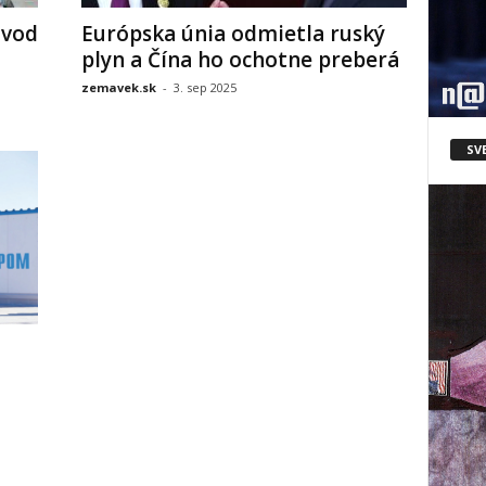
ovod
Európska únia odmietla ruský
plyn a Čína ho ochotne preberá
zemavek.sk
-
3. sep 2025
SV