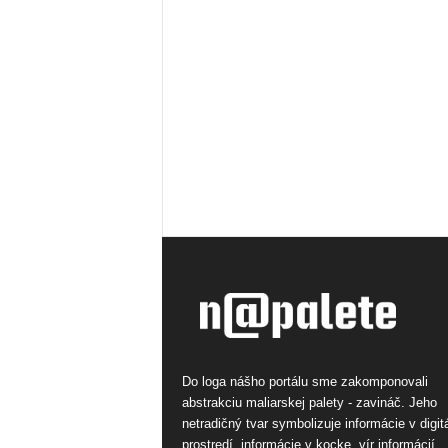
Do loga nášho portálu sme zakomponovali
abstrakciu maliarskej palety - zavináč. Jeho
netradičný tvar symbolizuje informácie v digi
prostredí, informácie v kocke, vír informácií.