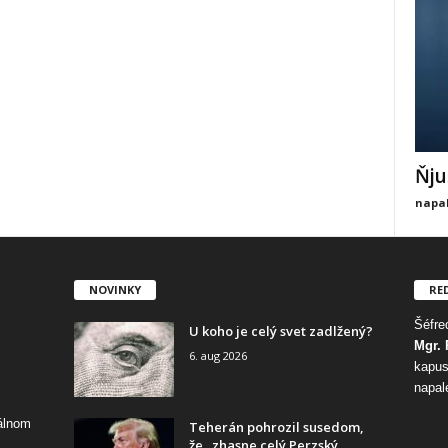
Ňju
napal
NOVINKY
RE
Šéfred
U koho je celý svet zadlžený?
Mgr. 
6. aug 2026
kapus
napal
tálnom
Teherán pohrozil susedom,
že „zhasne celý Perzský