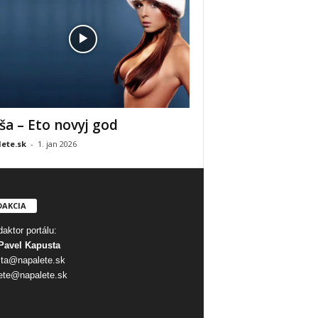
ša – Eto novyj god
ete.sk
-
1. jan 2026
DAKCIA
aktor portálu:
Pavel Kapusta
ta@napalete.sk
ete@napalete.sk