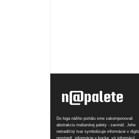
Do loga nášho portálu sme zakomponovali
abstrakciu maliarskej palety - zavináč. Jeho
netradičný tvar symbolizuje informácie v digi
prostredí, informácie v kocke, vír informácií.