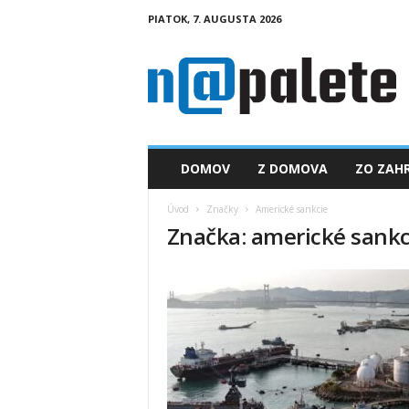
PIATOK, 7. AUGUSTA 2026
n
a
p
a
l
e
t
DOMOV
Z DOMOVA
ZO ZAHR
e
.
Úvod
Značky
Americké sankcie
s
Značka: americké sankc
k