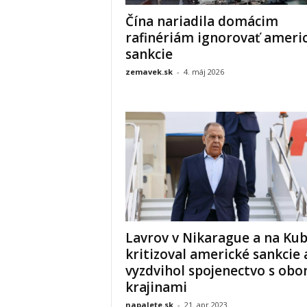
Čína nariadila domácim
rafinériám ignorovať ameri
sankcie
zemavek.sk
-
4. máj 2026
Lavrov v Nikarague a na Ku
kritizoval americké sankcie 
vyzdvihol spojenectvo s ob
krajinami
napalete.sk
-
21. apr 2023