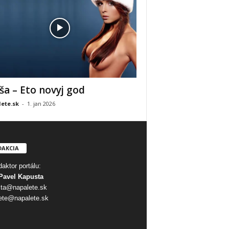
ša – Eto novyj god
ete.sk
-
1. jan 2026
DAKCIA
aktor portálu:
Pavel Kapusta
ta@napalete.sk
ete@napalete.sk