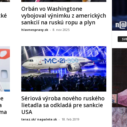
Orbán vo Washingtone
cké
vybojoval výnimku z amerických
sankcií na ruskú ropu a plyn
hlavnespravy.sk
-
8. nov 2025
SV
be
Sériová výroba nového ruského
a
lietadla sa odkladá pre sankcie
oma
USA
teraz.sk/ napalete.sk
-
18. feb 2019