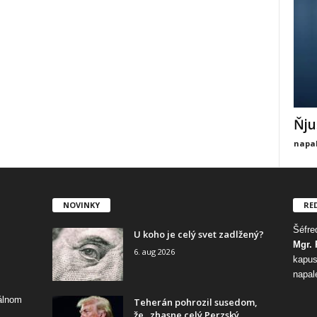
Ňju
napal
NOVINKY
RE
Šéfred
U koho je celý svet zadlžený?
Mgr. 
6. aug 2026
kapus
napal
tálnom
Teherán pohrozil susedom,
že „zhasne celý Perzský