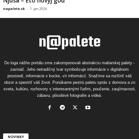
Ňjuša – Eto novyj god
napalete.sk
-
1. jan 2026
Do loga nášho portálu sme zakomponovali abstrakciu maliarskej palety -
zavináč. Jeho netradičný tvar symbolizuje informácie v digitálnom
prostredí, informácie v kocke, vír informácií. Snažíme sa rozšíriť váš
obzor a spestriť váš život. Ponúkame pestrú paletu správ z domova a zo
sveta, kultúru, rozhovory s interesantnými ľuďmi, poučenie, zaujímavosti,
zábavu, pôsobivé fotografie a videá.
NOVINKY