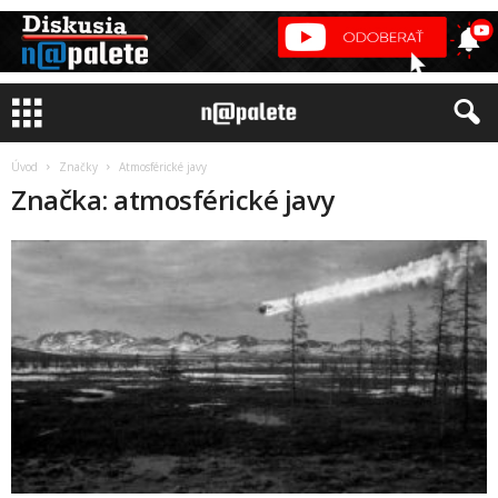
Úvod
Značky
Atmosférické javy
Značka: atmosférické javy