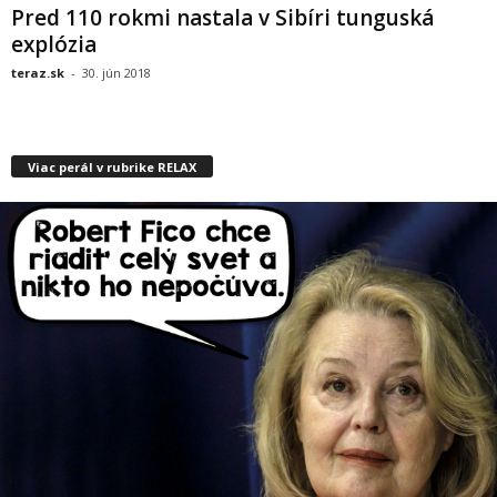
Pred 110 rokmi nastala v Sibíri tunguská
explózia
teraz.sk
-
30. jún 2018
Viac perál v rubrike RELAX