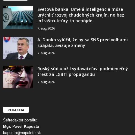
Svetová banka: Umelá inteligencia môže
urýchliť rozvoj chudobných krajín, no bez
infraštruktúry to nepôjde
7. aug 2026
A. Danko vylúčil, že by sa SNS pred voľbami
spájala, avizuje zmeny
7. aug 2026
Ruský súd uložil vydavateľovi podmienečný
trest za LGBTI propagandu
7. aug 2026
REDAKCIA
Šéfredaktor portálu:
Mgr. Pavel Kapusta
kapusta@napalete.sk