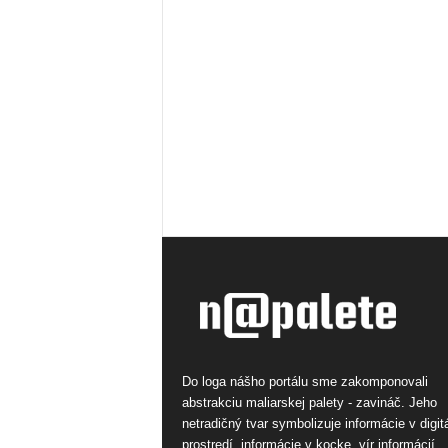
Do loga nášho portálu sme zakomponovali
abstrakciu maliarskej palety - zavináč. Jeho
netradičný tvar symbolizuje informácie v digi
prostredí, informácie v kocke, vír informácií.