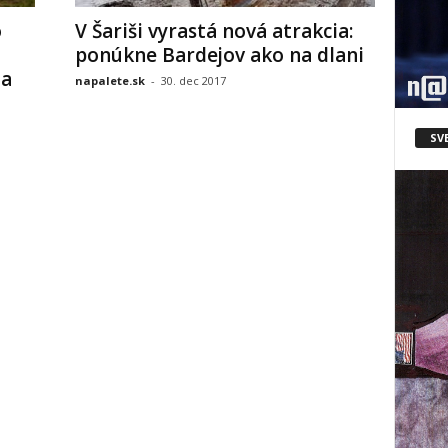
o
V Šariši vyrastá nová atrakcia:
ponúkne Bardejov ako na dlani
za
napalete.sk
-
30. dec 2017
SV