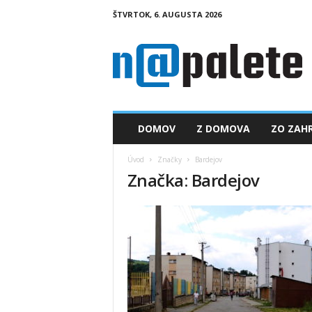
ŠTVRTOK, 6. AUGUSTA 2026
n
a
p
a
l
e
t
DOMOV
Z DOMOVA
ZO ZAHR
e
.
Úvod
Značky
Bardejov
s
Značka: Bardejov
k