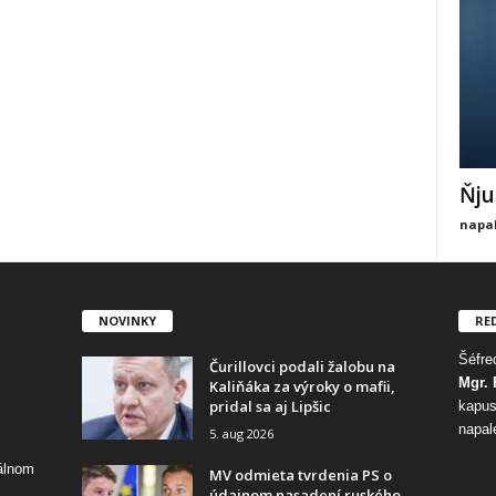
Ňju
napal
NOVINKY
RE
Šéfred
Čurillovci podali žalobu na
Mgr. 
Kaliňáka za výroky o mafii,
pridal sa aj Lipšic
kapus
napal
5. aug 2026
tálnom
MV odmieta tvrdenia PS o
údajnom nasadení ruského