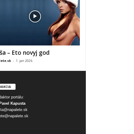
ša – Eto novyj god
ete.sk
-
1. jan 2026
DAKCIA
aktor portálu:
Pavel Kapusta
ta@napalete.sk
ete@napalete.sk