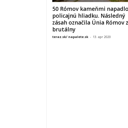
50 Rómov kameňmi napadl
policajnú hliadku. Následný
zásah označila Únia Rómov 
brutálny
teraz.sk/ napalete.sk
-
13. apr 2020