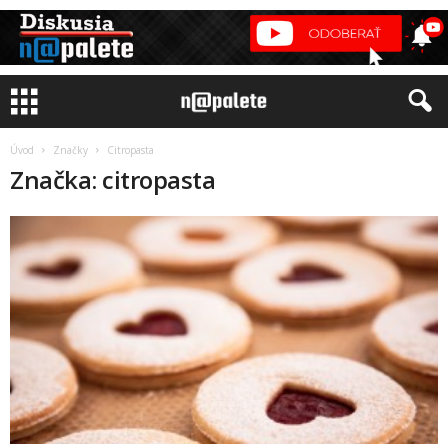
Úvod
Značky
Citropasta
Značka: citropasta