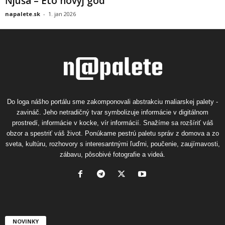
Ňjuša – Eto novyj god
napalete.sk
-
1. jan 2026
Do loga nášho portálu sme zakomponovali abstrakciu maliarskej palety -
zavináč. Jeho netradičný tvar symbolizuje informácie v digitálnom
prostredí, informácie v kocke, vír informácií. Snažíme sa rozšíriť váš
obzor a spestriť váš život. Ponúkame pestrú paletu správ z domova a zo
sveta, kultúru, rozhovory s interesantnými ľuďmi, poučenie, zaujímavosti,
zábavu, pôsobivé fotografie a videá.
NOVINKY