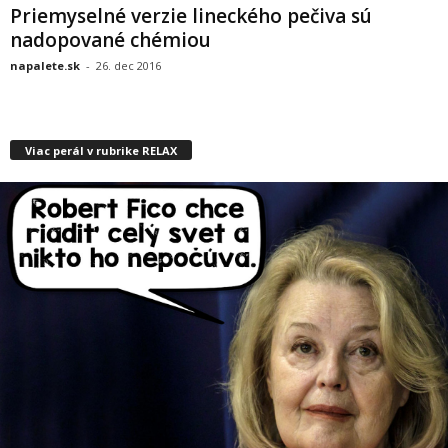
Priemyselné verzie lineckého pečiva sú
nadopované chémiou
napalete.sk
-
26. dec 2016
Viac perál v rubrike RELAX