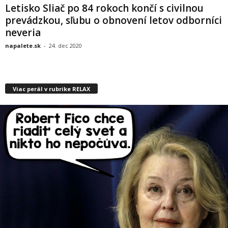
Letisko Sliač po 84 rokoch končí s civilnou
prevádzkou, sľubu o obnovení letov odborníci
neveria
napalete.sk
-
24. dec 2020
Viac perál v rubrike RELAX