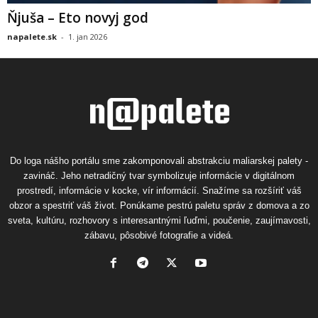
Ňjuša – Eto novyj god
napalete.sk
-
1. jan 2026
Do loga nášho portálu sme zakomponovali abstrakciu maliarskej palety -
zavináč. Jeho netradičný tvar symbolizuje informácie v digitálnom
prostredí, informácie v kocke, vír informácií. Snažíme sa rozšíriť váš
obzor a spestriť váš život. Ponúkame pestrú paletu správ z domova a zo
sveta, kultúru, rozhovory s interesantnými ľuďmi, poučenie, zaujímavosti,
zábavu, pôsobivé fotografie a videá.