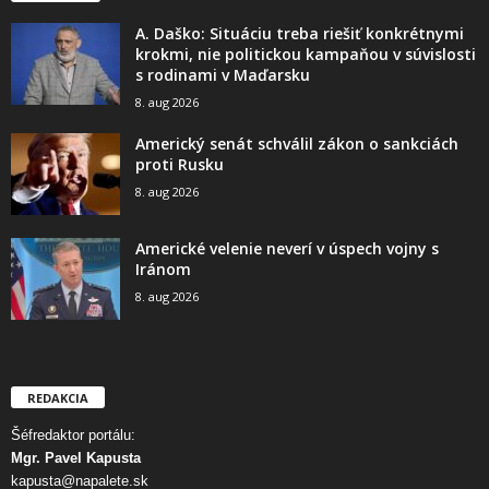
A. Daško: Situáciu treba riešiť konkrétnymi
krokmi, nie politickou kampaňou v súvislosti
s rodinami v Maďarsku
8. aug 2026
Americký senát schválil zákon o sankciách
proti Rusku
8. aug 2026
Americké velenie neverí v úspech vojny s
Iránom
8. aug 2026
REDAKCIA
Šéfredaktor portálu:
Mgr. Pavel Kapusta
kapusta@napalete.sk