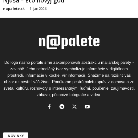
Ňjuša – Eto novyj god
napalete.sk
-
1. jan 2026
Do loga nášho portálu sme zakomponovali abstrakciu maliarskej palety -
zavináč. Jeho netradičný tvar symbolizuje informácie v digitálnom
prostredí, informácie v kocke, vír informácií. Snažíme sa rozšíriť váš
obzor a spestriť váš život. Ponúkame pestrú paletu správ z domova a zo
sveta, kultúru, rozhovory s interesantnými ľuďmi, poučenie, zaujímavosti,
zábavu, pôsobivé fotografie a videá.
NOVINKY