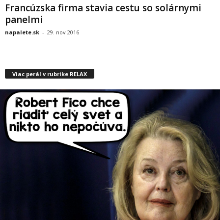
Francúzska firma stavia cestu so solárnymi
panelmi
napalete.sk
-
29. nov 2016
Viac perál v rubrike RELAX