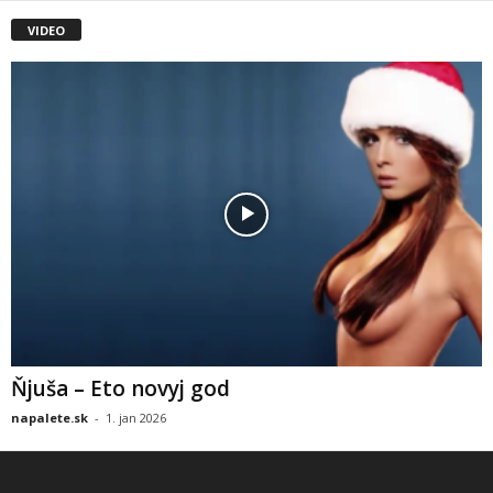
VIDEO
Ňjuša – Eto novyj god
napalete.sk
-
1. jan 2026