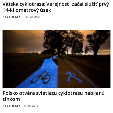
Vážska cyklotrasa: Verejnosti začal slúžiť prvý
14-kilometrový úsek
napalete.sk
-
11. jún 2018
Poľsko otvára svietiacu cyklotrasu nabíjanú
slnkom
napalete.sk
-
6. okt 2016