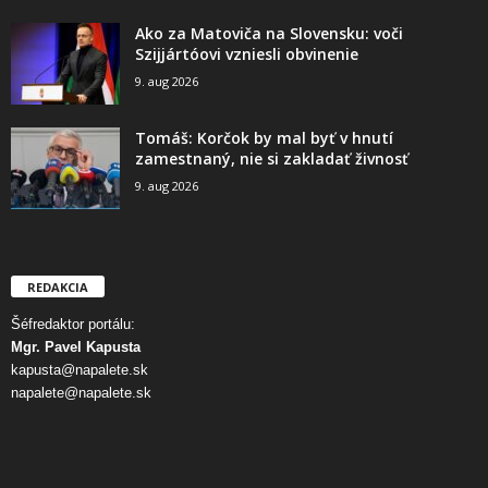
Ako za Matoviča na Slovensku: voči
Szijjártóovi vzniesli obvinenie
9. aug 2026
Tomáš: Korčok by mal byť v hnutí
zamestnaný, nie si zakladať živnosť
9. aug 2026
REDAKCIA
Šéfredaktor portálu:
Mgr. Pavel Kapusta
kapusta@napalete.sk
napalete@napalete.sk