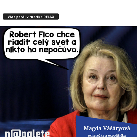
Viac perál v rubrike RELAX