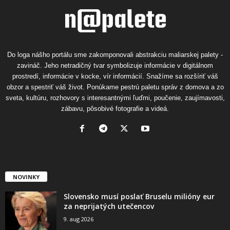
Do loga nášho portálu sme zakomponovali abstrakciu maliarskej palety -
zavináč. Jeho netradičný tvar symbolizuje informácie v digitálnom
prostredí, informácie v kocke, vír informácií. Snažíme sa rozšíriť váš
obzor a spestriť váš život. Ponúkame pestrú paletu správ z domova a zo
sveta, kultúru, rozhovory s interesantnými ľuďmi, poučenie, zaujímavosti,
zábavu, pôsobivé fotografie a videá.
NOVINKY
Slovensko musí poslať Bruselu milióny eur
za neprijatých utečencov
9. aug 2026