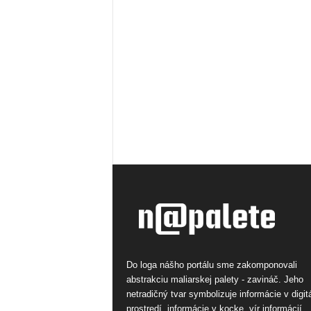
Do loga nášho portálu sme zakomponovali
abstrakciu maliarskej palety - zavináč. Jeho
netradičný tvar symbolizuje informácie v digi
prostredí, informácie v kocke, vír informácií.