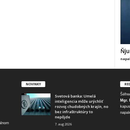
Ňju
napal
NOVINKY
RE
Šéfred
Svetová banka: Umelá
Mgr. 
inteligencia môže urýchliť
rozvoj chudobných krajín, no
kapus
bez infraštruktúry to
napal
nepôjde
tálnom
7. aug 2026