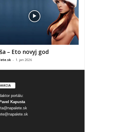
ša – Eto novyj god
ete.sk
-
1. jan 2026
DAKCIA
aktor portálu:
Pavel Kapusta
ta@napalete.sk
ete@napalete.sk