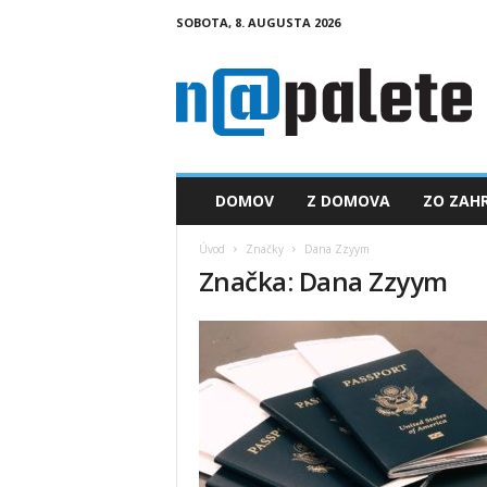
SOBOTA, 8. AUGUSTA 2026
n
a
p
a
l
e
t
DOMOV
Z DOMOVA
ZO ZAHR
e
.
Úvod
Značky
Dana Zzyym
s
Značka: Dana Zzyym
k