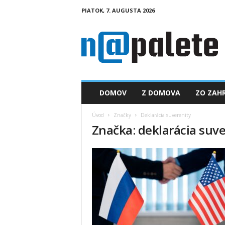
PIATOK, 7. AUGUSTA 2026
n
a
p
a
l
e
t
DOMOV
Z DOMOVA
ZO ZAHR
e
.
Úvod
Značky
Deklarácia suverenity
s
Značka: deklarácia suve
k