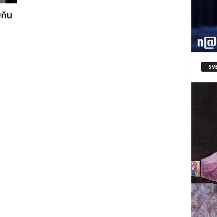
Dňu
SV