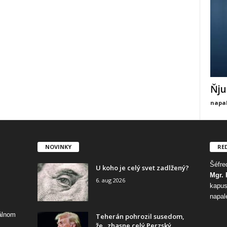
Ňju
napal
NOVINKY
RE
Šéfred
U koho je celý svet zadlžený?
Mgr. 
6. aug 2026
kapus
napal
tálnom
Teherán pohrozil susedom,
že „zhasne celý Perzský