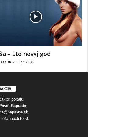
ša – Eto novyj god
ete.sk
-
1. jan 2026
DAKCIA
aktor portálu:
Pavel Kapusta
ta@napalete.sk
ete@napalete.sk