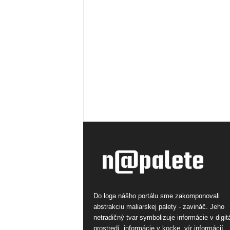
Do loga nášho portálu sme zakomponovali
abstrakciu maliarskej palety - zavináč. Jeho
netradičný tvar symbolizuje informácie v digi
prostredí, informácie v kocke, vír informácií.