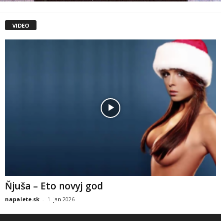
VIDEO
Ňjuša – Eto novyj god
napalete.sk
-
1. jan 2026