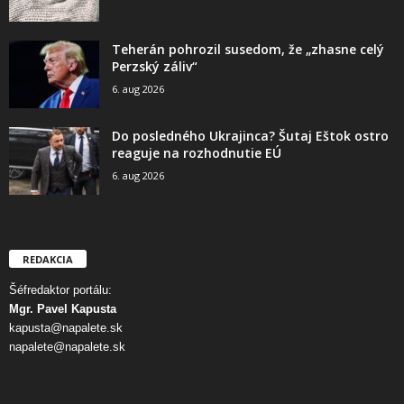
Teherán pohrozil susedom, že „zhasne celý
Perzský záliv“
6. aug 2026
Do posledného Ukrajinca? Šutaj Eštok ostro
reaguje na rozhodnutie EÚ
6. aug 2026
REDAKCIA
Šéfredaktor portálu:
Mgr. Pavel Kapusta
kapusta@napalete.sk
napalete@napalete.sk