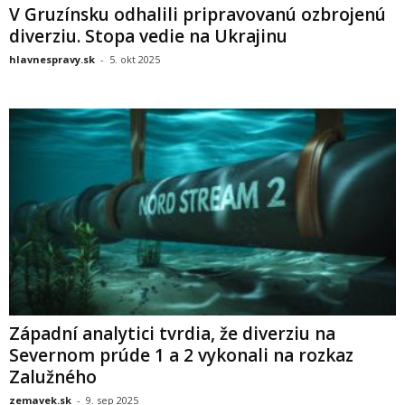
V Gruzínsku odhalili pripravovanú ozbrojenú
diverziu. Stopa vedie na Ukrajinu
hlavnespravy.sk
-
5. okt 2025
Západní analytici tvrdia, že diverziu na
Severnom prúde 1 a 2 vykonali na rozkaz
Zalužného
zemavek.sk
-
9. sep 2025