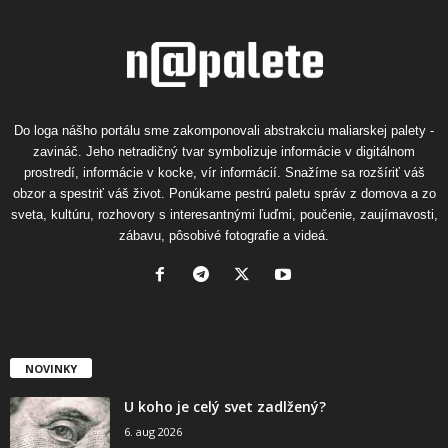
Do loga nášho portálu sme zakomponovali abstrakciu maliarskej palety -
zavináč. Jeho netradičný tvar symbolizuje informácie v digitálnom
prostredí, informácie v kocke, vír informácií. Snažíme sa rozšíriť váš
obzor a spestriť váš život. Ponúkame pestrú paletu správ z domova a zo
sveta, kultúru, rozhovory s interesantnými ľuďmi, poučenie, zaujímavosti,
zábavu, pôsobivé fotografie a videá.
NOVINKY
U koho je celý svet zadlžený?
6. aug 2026