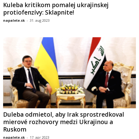
Kuleba kritikom pomalej ukrajinskej
protiofenzívy: Sklapnite!
napalete.sk
-
31. aug 2023
Duleba odmietol, aby Irak sprostredkoval
mierové rozhovory medzi Ukrajinou a
Ruskom
napalete.sk
-
17. apr 2023