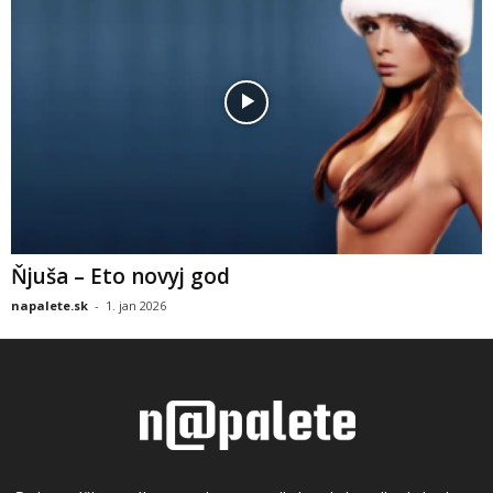
Ňjuša – Eto novyj god
napalete.sk
-
1. jan 2026