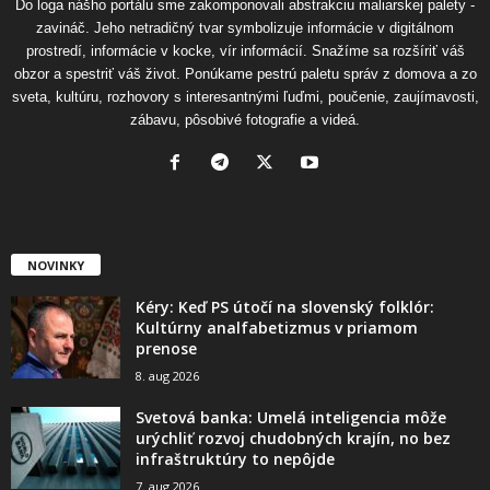
Do loga nášho portálu sme zakomponovali abstrakciu maliarskej palety -
zavináč. Jeho netradičný tvar symbolizuje informácie v digitálnom
prostredí, informácie v kocke, vír informácií. Snažíme sa rozšíriť váš
obzor a spestriť váš život. Ponúkame pestrú paletu správ z domova a zo
sveta, kultúru, rozhovory s interesantnými ľuďmi, poučenie, zaujímavosti,
zábavu, pôsobivé fotografie a videá.
NOVINKY
Kéry: Keď PS útočí na slovenský folklór:
Kultúrny analfabetizmus v priamom
prenose
8. aug 2026
Svetová banka: Umelá inteligencia môže
urýchliť rozvoj chudobných krajín, no bez
infraštruktúry to nepôjde
7. aug 2026