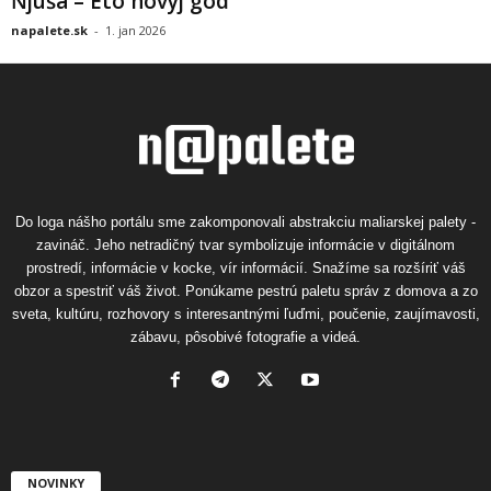
Ňjuša – Eto novyj god
napalete.sk
-
1. jan 2026
Do loga nášho portálu sme zakomponovali abstrakciu maliarskej palety -
zavináč. Jeho netradičný tvar symbolizuje informácie v digitálnom
prostredí, informácie v kocke, vír informácií. Snažíme sa rozšíriť váš
obzor a spestriť váš život. Ponúkame pestrú paletu správ z domova a zo
sveta, kultúru, rozhovory s interesantnými ľuďmi, poučenie, zaujímavosti,
zábavu, pôsobivé fotografie a videá.
NOVINKY