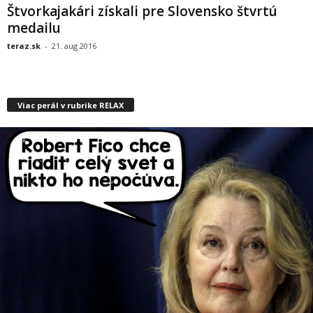
Štvorkajakári získali pre Slovensko štvrtú
medailu
teraz.sk
-
21. aug 2016
Viac perál v rubrike RELAX