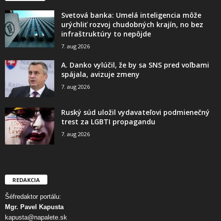
Svetová banka: Umelá inteligencia môže
urýchliť rozvoj chudobných krajín, no bez
infraštruktúry to nepôjde
7. aug 2026
A. Danko vylúčil, že by sa SNS pred voľbami
spájala, avizuje zmeny
7. aug 2026
Ruský súd uložil vydavateľovi podmienečný
trest za LGBTI propagandu
7. aug 2026
REDAKCIA
Šéfredaktor portálu:
Mgr. Pavel Kapusta
kapusta@napalete.sk