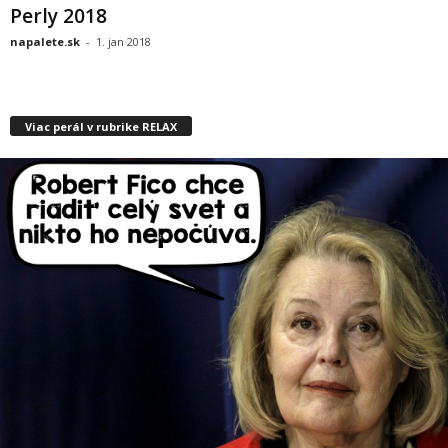
Perly 2018
napalete.sk
-
1. jan 2018
Viac perál v rubrike RELAX