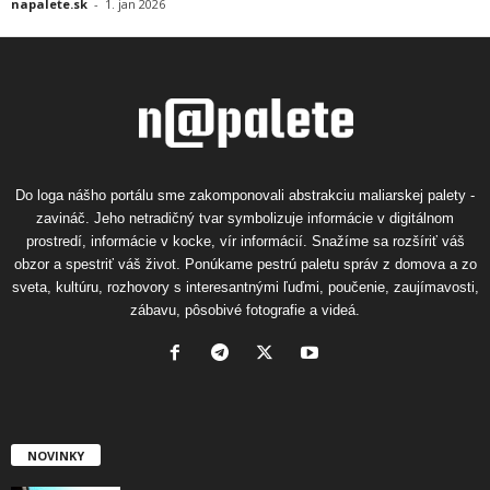
napalete.sk
-
1. jan 2026
Do loga nášho portálu sme zakomponovali abstrakciu maliarskej palety -
zavináč. Jeho netradičný tvar symbolizuje informácie v digitálnom
prostredí, informácie v kocke, vír informácií. Snažíme sa rozšíriť váš
obzor a spestriť váš život. Ponúkame pestrú paletu správ z domova a zo
sveta, kultúru, rozhovory s interesantnými ľuďmi, poučenie, zaujímavosti,
zábavu, pôsobivé fotografie a videá.
NOVINKY