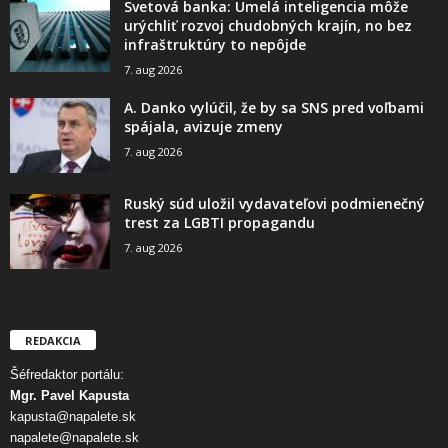
Svetová banka: Umelá inteligencia môže
urýchliť rozvoj chudobných krajín, no bez
infraštruktúry to nepôjde
7. aug 2026
A. Danko vylúčil, že by sa SNS pred voľbami
spájala, avizuje zmeny
7. aug 2026
Ruský súd uložil vydavateľovi podmienečný
trest za LGBTI propagandu
7. aug 2026
REDAKCIA
Šéfredaktor portálu:
Mgr. Pavel Kapusta
kapusta@napalete.sk
napalete@napalete.sk