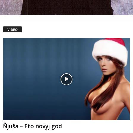
VIDEO
Ňjuša – Eto novyj god