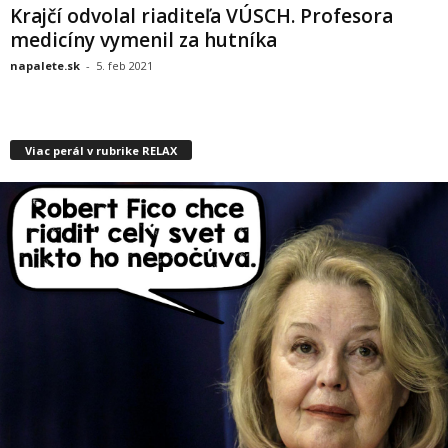
Krajčí odvolal riaditeľa VÚSCH. Profesora
medicíny vymenil za hutníka
napalete.sk
-
5. feb 2021
Viac perál v rubrike RELAX