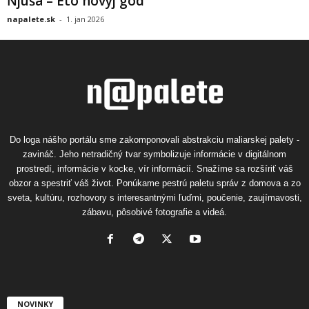
Ňjuša – Eto novyj god
napalete.sk
-
1. jan 2026
Do loga nášho portálu sme zakomponovali abstrakciu maliarskej palety -
zavináč. Jeho netradičný tvar symbolizuje informácie v digitálnom
prostredí, informácie v kocke, vír informácií. Snažíme sa rozšíriť váš
obzor a spestriť váš život. Ponúkame pestrú paletu správ z domova a zo
sveta, kultúru, rozhovory s interesantnými ľuďmi, poučenie, zaujímavosti,
zábavu, pôsobivé fotografie a videá.
NOVINKY