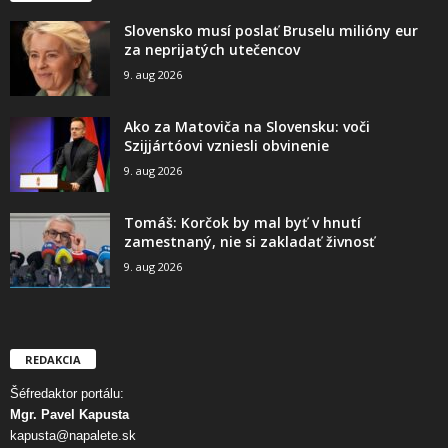
Slovensko musí poslať Bruselu milióny eur
za neprijatých utečencov
9. aug 2026
Ako za Matoviča na Slovensku: voči
Szijjártóovi vzniesli obvinenie
9. aug 2026
Tomáš: Korčok by mal byť v hnutí
zamestnaný, nie si zakladať živnosť
9. aug 2026
REDAKCIA
Šéfredaktor portálu:
Mgr. Pavel Kapusta
kapusta@napalete.sk