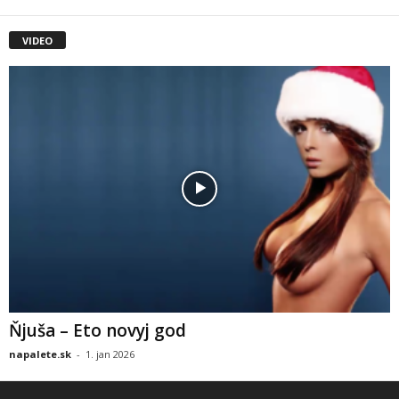
VIDEO
Ňjuša – Eto novyj god
napalete.sk
-
1. jan 2026