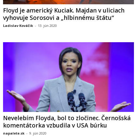
Floyd je americký Kuciak. Majdan v uliciach
vyhovuje Sorosovi a „hlbinnému štátu“
Ladislav Kováčik
-
13. jún 2020
Nevelebím Floyda, bol to zločinec. Černošská
komentátorka vzbudila v USA búrku
napalete.sk
-
9. jún 2020