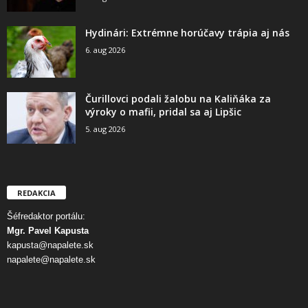
Hydinári: Extrémne horúčavy trápia aj nás
6. aug 2026
Čurillovci podali žalobu na Kaliňáka za
výroky o mafii, pridal sa aj Lipšic
5. aug 2026
REDAKCIA
Šéfredaktor portálu:
Mgr. Pavel Kapusta
kapusta@napalete.sk
napalete@napalete.sk