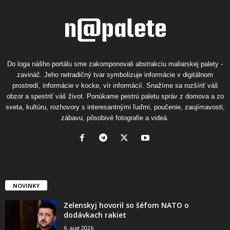
Do loga nášho portálu sme zakomponovali abstrakciu maliarskej palety -
zavináč. Jeho netradičný tvar symbolizuje informácie v digitálnom
prostredí, informácie v kocke, vír informácií. Snažíme sa rozšíriť váš
obzor a spestriť váš život. Ponúkame pestrú paletu správ z domova a zo
sveta, kultúru, rozhovory s interesantnými ľuďmi, poučenie, zaujímavosti,
zábavu, pôsobivé fotografie a videá.
NOVINKY
Zelenskyj hovoril so šéfom NATO o
dodávkach rakiet
6. aug 2026