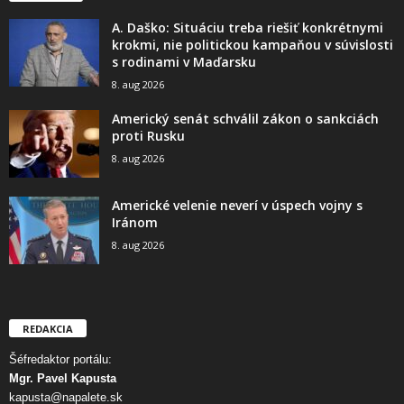
A. Daško: Situáciu treba riešiť konkrétnymi
krokmi, nie politickou kampaňou v súvislosti
s rodinami v Maďarsku
8. aug 2026
Americký senát schválil zákon o sankciách
proti Rusku
8. aug 2026
Americké velenie neverí v úspech vojny s
Iránom
8. aug 2026
REDAKCIA
Šéfredaktor portálu:
Mgr. Pavel Kapusta
kapusta@napalete.sk