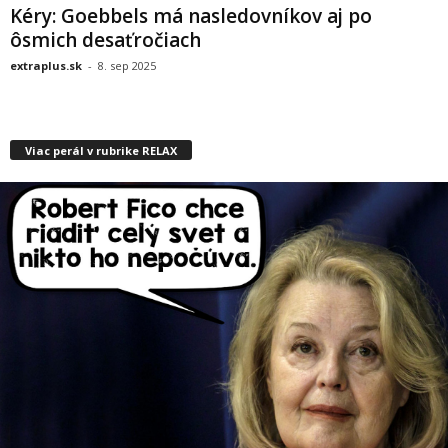
Kéry: Goebbels má nasledovníkov aj po
ôsmich desaťročiach
extraplus.sk
-
8. sep 2025
Viac perál v rubrike RELAX