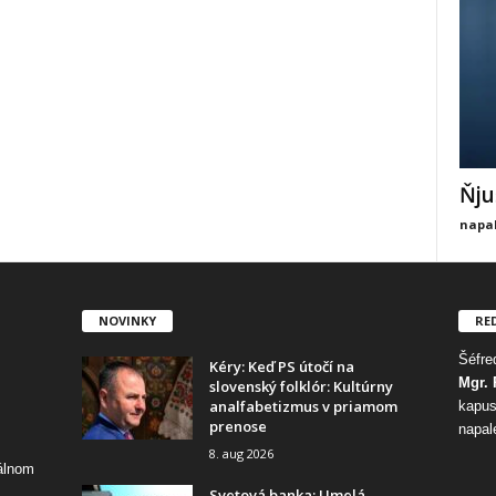
Ňju
napal
NOVINKY
RE
Šéfred
Kéry: Keď PS útočí na
Mgr. 
slovenský folklór: Kultúrny
analfabetizmus v priamom
kapus
prenose
napal
8. aug 2026
tálnom
Svetová banka: Umelá