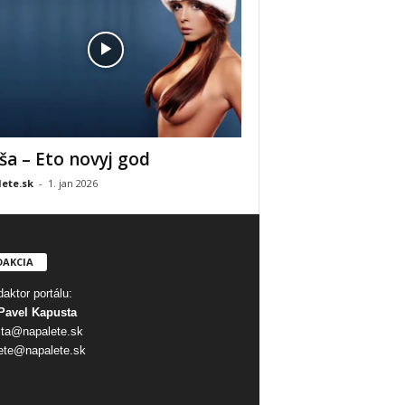
ša – Eto novyj god
ete.sk
-
1. jan 2026
DAKCIA
aktor portálu:
Pavel Kapusta
ta@napalete.sk
ete@napalete.sk