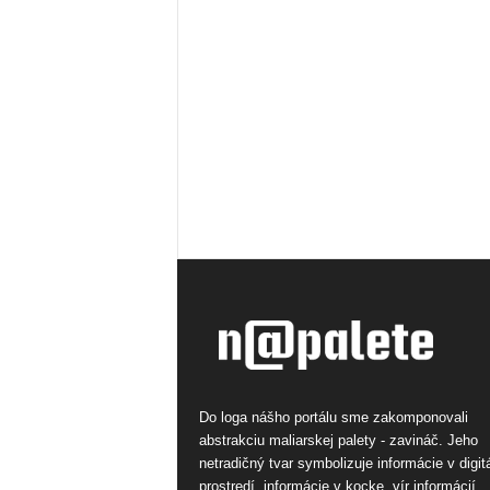
Do loga nášho portálu sme zakomponovali
abstrakciu maliarskej palety - zavináč. Jeho
netradičný tvar symbolizuje informácie v digi
prostredí, informácie v kocke, vír informácií.