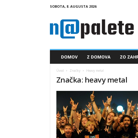
SOBOTA, 8. AUGUSTA 2026
n
a
p
a
l
e
t
DOMOV
Z DOMOVA
ZO ZAHR
e
.
Úvod
Značky
Heavy metal
s
Značka: heavy metal
k