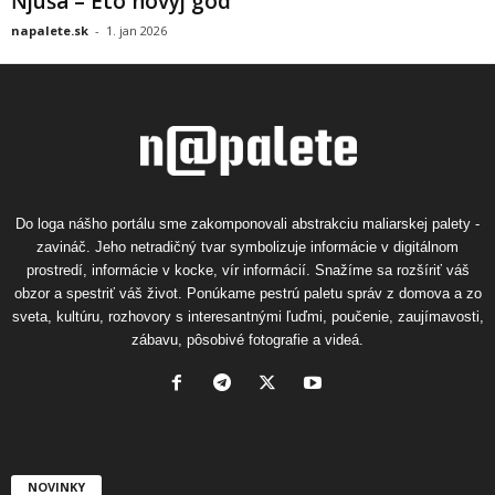
Ňjuša – Eto novyj god
napalete.sk
-
1. jan 2026
Do loga nášho portálu sme zakomponovali abstrakciu maliarskej palety -
zavináč. Jeho netradičný tvar symbolizuje informácie v digitálnom
prostredí, informácie v kocke, vír informácií. Snažíme sa rozšíriť váš
obzor a spestriť váš život. Ponúkame pestrú paletu správ z domova a zo
sveta, kultúru, rozhovory s interesantnými ľuďmi, poučenie, zaujímavosti,
zábavu, pôsobivé fotografie a videá.
NOVINKY