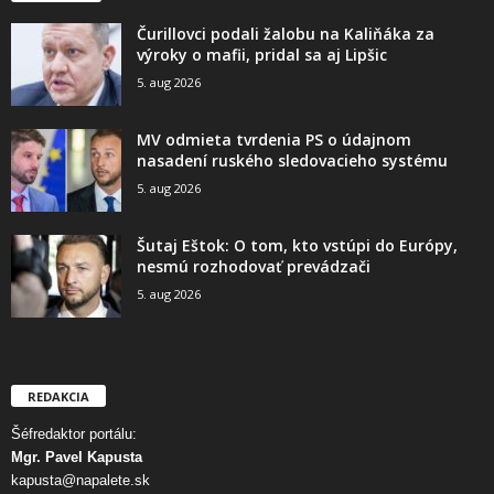
Čurillovci podali žalobu na Kaliňáka za
výroky o mafii, pridal sa aj Lipšic
5. aug 2026
MV odmieta tvrdenia PS o údajnom
nasadení ruského sledovacieho systému
5. aug 2026
Šutaj Eštok: O tom, kto vstúpi do Európy,
nesmú rozhodovať prevádzači
5. aug 2026
REDAKCIA
Šéfredaktor portálu:
Mgr. Pavel Kapusta
kapusta@napalete.sk