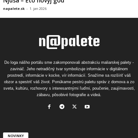
Ňjuša – Eto novyj god
napalete.sk
-
1. jan 2026
Do loga nášho portálu sme zakomponovali abstrakciu maliarskej palety -
zavináč. Jeho netradičný tvar symbolizuje informácie v digitálnom
prostredí, informácie v kocke, vír informácií. Snažíme sa rozšíriť váš
obzor a spestriť váš život. Ponúkame pestrú paletu správ z domova a zo
sveta, kultúru, rozhovory s interesantnými ľuďmi, poučenie, zaujímavosti,
zábavu, pôsobivé fotografie a videá.
NOVINKY