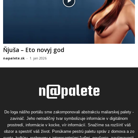
Ňjuša – Eto novyj god
napalete.sk
-
1. jan 2026
Do loga nášho portálu sme zakomponovali abstrakciu maliarskej palety -
zavináč. Jeho netradičný tvar symbolizuje informácie v digitálnom
prostredí, informácie v kocke, vír informácií. Snažíme sa rozšíriť váš
obzor a spestriť váš život. Ponúkame pestrú paletu správ z domova a zo
sveta, kultúru, rozhovory s interesantnými ľuďmi, poučenie, zaujímavosti,