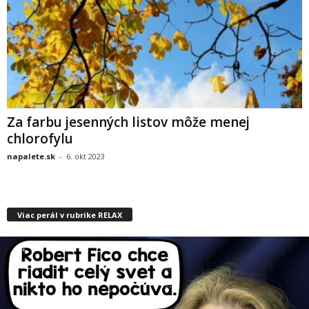
Za farbu jesenných listov môže menej
chlorofylu
napalete.sk
-
6. okt 2023
Viac perál v rubrike RELAX