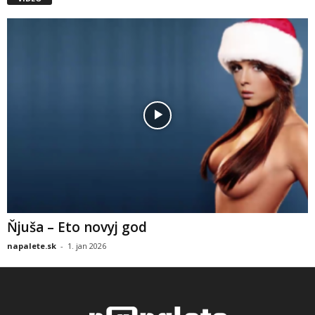
Ňjuša – Eto novyj god
napalete.sk
-
1. jan 2026