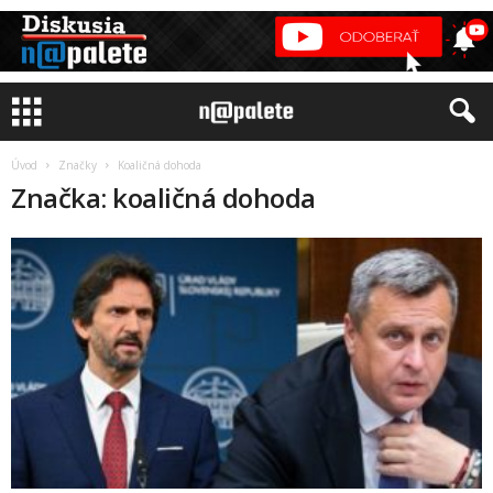
Úvod
Značky
Koaličná dohoda
Značka: koaličná dohoda