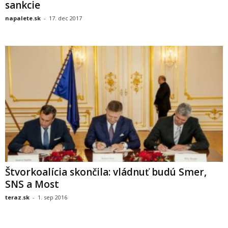
sankcie
napalete.sk
-
17. dec 2017
Štvorkoalícia skončila: vládnuť budú Smer,
SNS a Most
teraz.sk
-
1. sep 2016