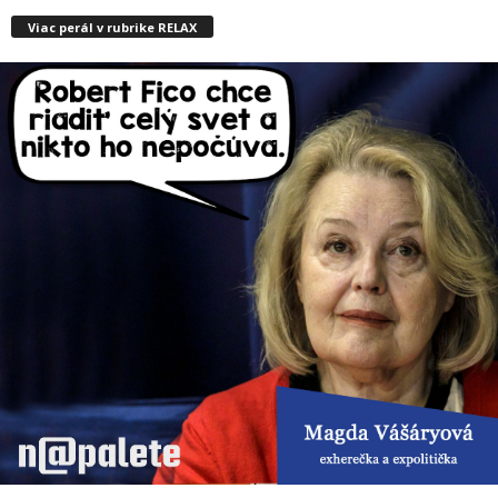
Viac perál v rubrike RELAX