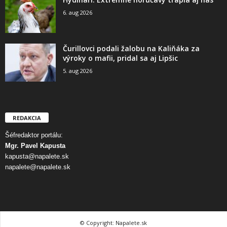
6. aug 2026
Čurillovci podali žalobu na Kaliňáka za
výroky o mafii, pridal sa aj Lipšic
5. aug 2026
REDAKCIA
Šéfredaktor portálu:
Mgr. Pavel Kapusta
kapusta@napalete.sk
napalete@napalete.sk
© Copyright: Napalete.sk