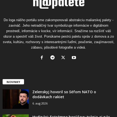
Do loga nášho portálu sme zakomponovali abstrakciu maliarskej palety -
zavináč. Jeho netradičný tvar symbolizuje informácie v digitálnom
prostredí, informácie v kocke, vír informácií. Snažíme sa rozšíriť váš
obzor a spestriť váš život. Ponúkame pestrú paletu správ z domova a zo
sveta, kultúru, rozhovory s interesantnými ľuďmi, poučenie, zaujímavosti,
zábavu, pôsobivé fotografie a videá.
NOVINKY
Zelenskyj hovoril so šéfom NATO o
dodávkach rakiet
6. aug 2026
Hydinári: Extrémne horúčavy trápia aj nás