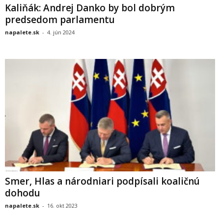
Kaliňák: Andrej Danko by bol dobrým
predsedom parlamentu
napalete.sk
-
4. jún 2024
Smer, Hlas a národniari podpísali koaličnú
dohodu
napalete.sk
-
16. okt 2023