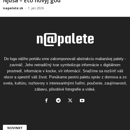
Ňjuša – Eto novyj god
napalete.sk
-
1. jan 2026
Do loga nášho portálu sme zakomponovali abstrakciu maliarskej palety -
zavináč. Jeho netradičný tvar symbolizuje informácie v digitálnom
prostredí, informácie v kocke, vír informácií. Snažíme sa rozšíriť váš
obzor a spestriť váš život. Ponúkame pestrú paletu správ z domova a zo
sveta, kultúru, rozhovory s interesantnými ľuďmi, poučenie, zaujímavosti,
zábavu, pôsobivé fotografie a videá.
NOVINKY