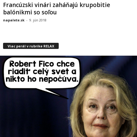
Francúzski vinári zaháňajú krupobitie
balónikmi so soľou
napalete.sk
-
9. jún 2018
Viac perál v rubrike RELAX