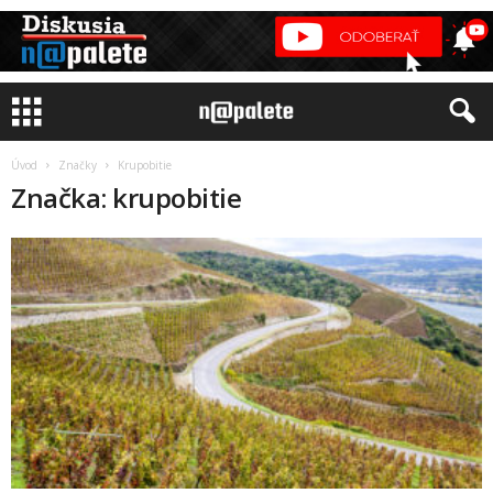
Úvod
Značky
Krupobitie
Značka: krupobitie