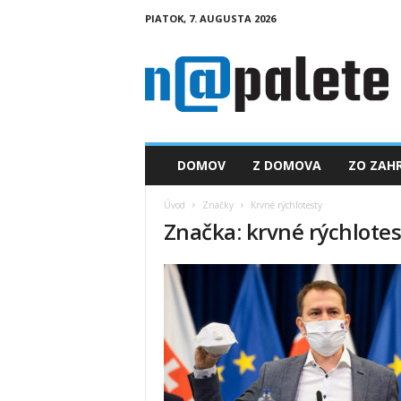
PIATOK, 7. AUGUSTA 2026
n
a
p
a
l
e
t
DOMOV
Z DOMOVA
ZO ZAHR
e
.
Úvod
Značky
Krvné rýchlotesty
s
Značka: krvné rýchlotes
k