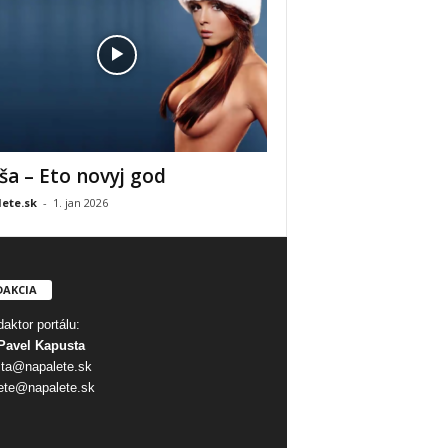
ša – Eto novyj god
ete.sk
-
1. jan 2026
DAKCIA
aktor portálu:
Pavel Kapusta
ta@napalete.sk
ete@napalete.sk