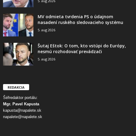
5. aug 2026
MV odmieta tvrdenia PS o údajnom
nasadení ruského sledovacieho systému
5. aug 2026
Šutaj Eštok: O tom, kto vstúpi do Európy,
nesmú rozhodovať prevádzači
5. aug 2026
REDAKCIA
Šéfredaktor portálu:
Mgr. Pavel Kapusta
kapusta@napalete.sk
napalete@napalete.sk