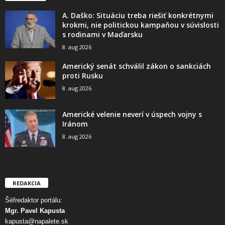
A. Daško: Situáciu treba riešiť konkrétnymi
krokmi, nie politickou kampaňou v súvislosti
s rodinami v Maďarsku
8. aug 2026
Americký senát schválil zákon o sankciách
proti Rusku
8. aug 2026
Americké velenie neverí v úspech vojny s
Iránom
8. aug 2026
REDAKCIA
Šéfredaktor portálu:
Mgr. Pavel Kapusta
kapusta@napalete.sk