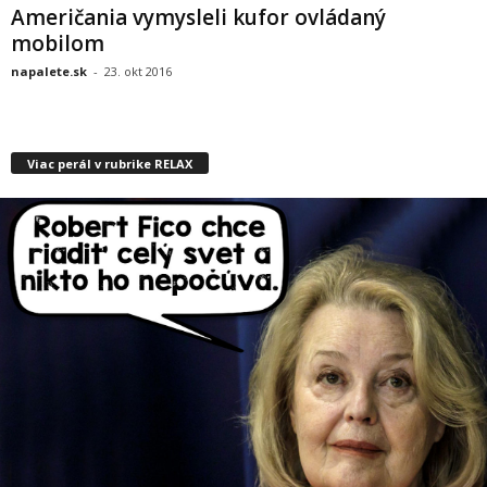
Američania vymysleli kufor ovládaný
mobilom
napalete.sk
-
23. okt 2016
Viac perál v rubrike RELAX