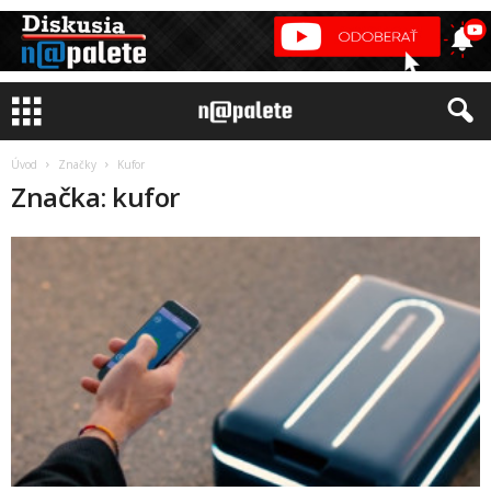
Úvod
Značky
Kufor
Značka: kufor