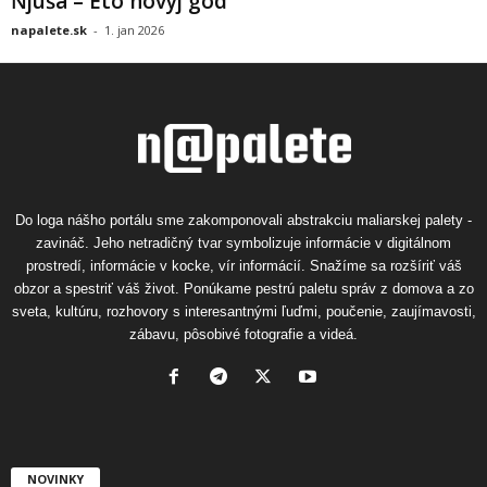
Ňjuša – Eto novyj god
napalete.sk
-
1. jan 2026
Do loga nášho portálu sme zakomponovali abstrakciu maliarskej palety -
zavináč. Jeho netradičný tvar symbolizuje informácie v digitálnom
prostredí, informácie v kocke, vír informácií. Snažíme sa rozšíriť váš
obzor a spestriť váš život. Ponúkame pestrú paletu správ z domova a zo
sveta, kultúru, rozhovory s interesantnými ľuďmi, poučenie, zaujímavosti,
zábavu, pôsobivé fotografie a videá.
NOVINKY