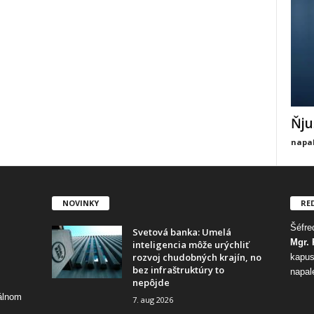
Ňju
napal
NOVINKY
RE
Šéfred
Svetová banka: Umelá
Mgr. 
inteligencia môže urýchliť
rozvoj chudobných krajín, no
kapus
bez infraštruktúry to
napal
nepôjde
tálnom
7. aug 2026