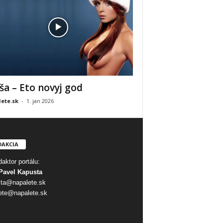
ša – Eto novyj god
ete.sk
-
1. jan 2026
DAKCIA
aktor portálu:
Pavel Kapusta
ta@napalete.sk
ete@napalete.sk