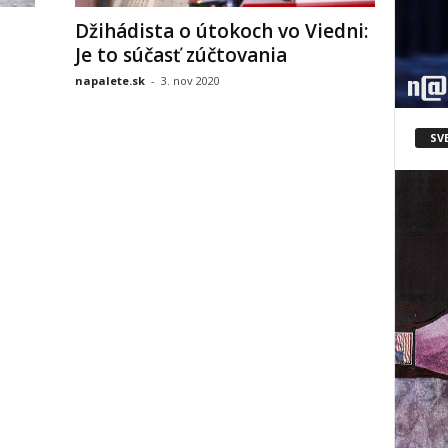
Džihádista o útokoch vo Viedni:
Je to súčasť zúčtovania
napalete.sk
-
3. nov 2020
SV