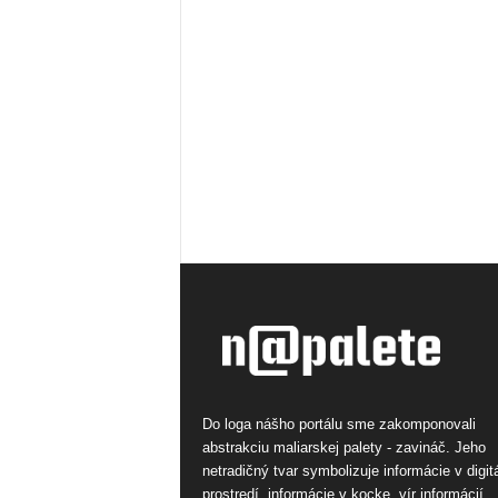
Do loga nášho portálu sme zakomponovali
abstrakciu maliarskej palety - zavináč. Jeho
netradičný tvar symbolizuje informácie v digi
prostredí, informácie v kocke, vír informácií.