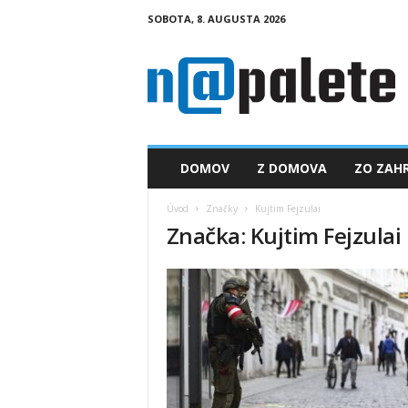
SOBOTA, 8. AUGUSTA 2026
n
a
p
a
l
e
t
DOMOV
Z DOMOVA
ZO ZAHR
e
.
Úvod
Značky
Kujtim Fejzulai
s
Značka: Kujtim Fejzulai
k