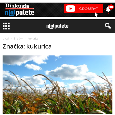
Úvod
Značky
Kukurica
Značka: kukurica