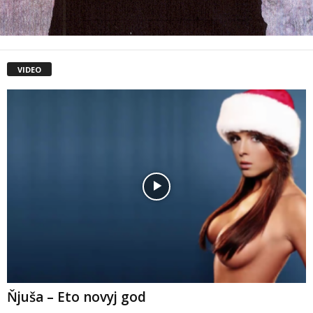
VIDEO
Ňjuša – Eto novyj god