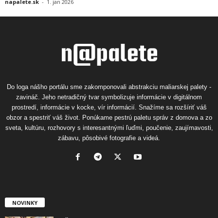
napalete.sk
-
1. jan 2026
Do loga nášho portálu sme zakomponovali abstrakciu maliarskej palety -
zavináč. Jeho netradičný tvar symbolizuje informácie v digitálnom
prostredí, informácie v kocke, vír informácií. Snažíme sa rozšíriť váš
obzor a spestriť váš život. Ponúkame pestrú paletu správ z domova a zo
sveta, kultúru, rozhovory s interesantnými ľuďmi, poučenie, zaujímavosti,
zábavu, pôsobivé fotografie a videá.
NOVINKY