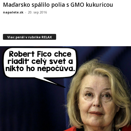
Maďarsko spálilo polia s GMO kukuricou
napalete.sk
-
20. sep 2016
Viac perál v rubrike RELAX