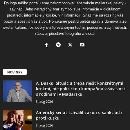
Do loga nášho portálu sme zakomponovali abstrakciu maliarskej palety -
zavináč. Jeho netradičný tvar symbolizuje informácie v digitálnom
prostredí, informácie v kocke, vír informácií. Snažíme sa rozšíriť váš
obzor a spestriť váš život. Ponúkame pestrú paletu správ z domova a zo
sveta, kultúru, rozhovory s interesantnými ľuďmi, poučenie, zaujímavosti,
zábavu, pôsobivé fotografie a videá.
NOVINKY
A. Daško: Situáciu treba riešiť konkrétnymi
krokmi, nie politickou kampaňou v súvislosti
s rodinami v Maďarsku
8. aug 2026
Americký senát schválil zákon o sankciách
proti Rusku
8. aug 2026