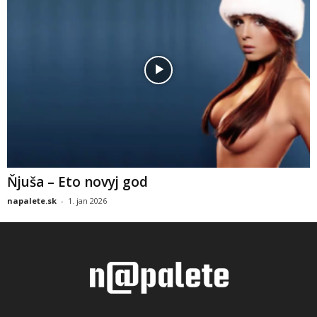
Ňjuša – Eto novyj god
napalete.sk
-
1. jan 2026