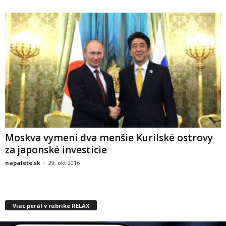
Moskva vymení dva menšie Kurilské ostrovy
za japonské investície
napalete.sk
-
29. okt 2016
Viac perál v rubrike RELAX