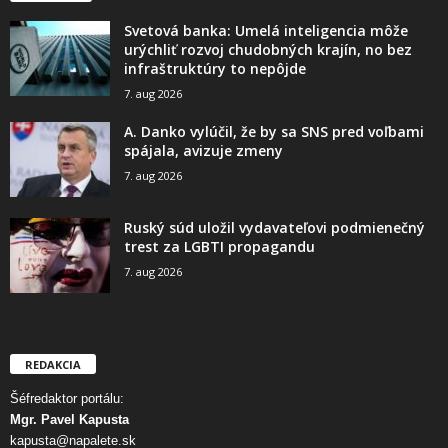
Svetová banka: Umelá inteligencia môže
urýchliť rozvoj chudobných krajín, no bez
infraštruktúry to nepôjde
7. aug 2026
A. Danko vylúčil, že by sa SNS pred voľbami
spájala, avizuje zmeny
7. aug 2026
Ruský súd uložil vydavateľovi podmienečný
trest za LGBTI propagandu
7. aug 2026
REDAKCIA
Šéfredaktor portálu:
Mgr. Pavel Kapusta
kapusta@napalete.sk