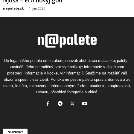
Ňjuša – Eto novyj god
napalete.sk
-
1. jan 2026
Do loga nášho portálu sme zakomponovali abstrakciu maliarskej palety -
zavináč. Jeho netradičný tvar symbolizuje informácie v digitálnom
prostredí, informácie v kocke, vír informácií. Snažíme sa rozšíriť váš
obzor a spestriť váš život. Ponúkame pestrú paletu správ z domova a zo
sveta, kultúru, rozhovory s interesantnými ľuďmi, poučenie, zaujímavosti,
zábavu, pôsobivé fotografie a videá.
NOVINKY