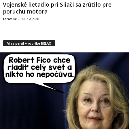
Vojenské lietadlo pri Sliači sa zrútilo pre
poruchu motora
teraz.sk
-
10. okt 2018
Viac perál v rubrike RELAX