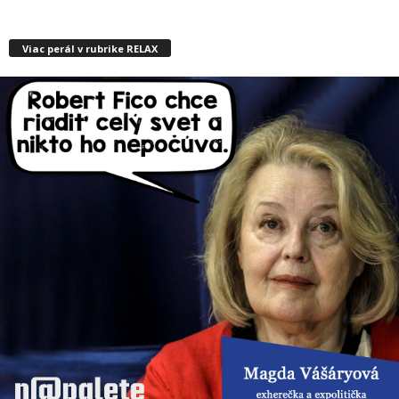
Viac perál v rubrike RELAX