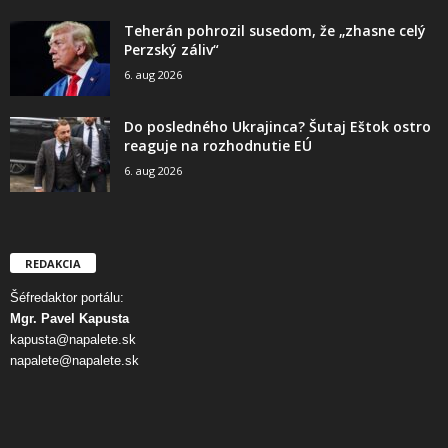
Teherán pohrozil susedom, že „zhasne celý
Perzský záliv“
6. aug 2026
Do posledného Ukrajinca? Šutaj Eštok ostro
reaguje na rozhodnutie EÚ
6. aug 2026
REDAKCIA
Šéfredaktor portálu:
Mgr. Pavel Kapusta
kapusta@napalete.sk
napalete@napalete.sk