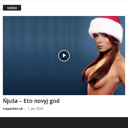
VIDEO
Ňjuša – Eto novyj god
napalete.sk
-
1. jan 2026