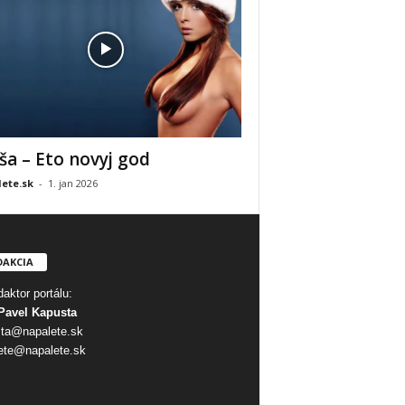
ša – Eto novyj god
ete.sk
-
1. jan 2026
DAKCIA
aktor portálu:
Pavel Kapusta
ta@napalete.sk
ete@napalete.sk