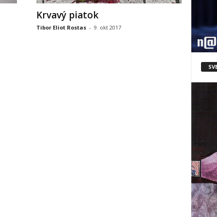
Krvavý piatok
Tibor Eliot Rostas
-
9. okt 2017
SV