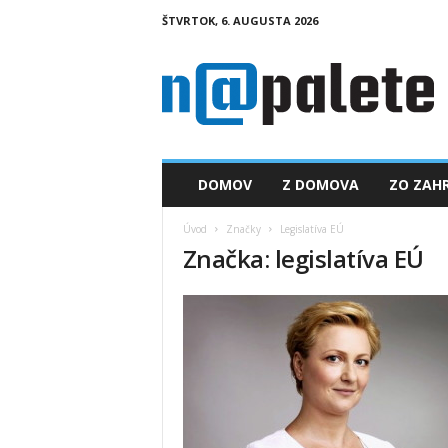
ŠTVRTOK, 6. AUGUSTA 2026
n
a
p
a
l
e
t
DOMOV
Z DOMOVA
ZO ZAHR
e
.
Úvod
Značky
Legislatíva EÚ
s
Značka: legislatíva EÚ
k