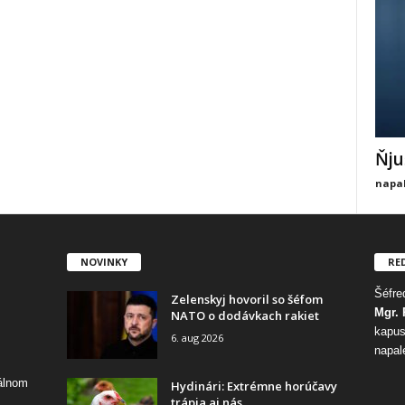
Ňju
napal
NOVINKY
RE
Šéfred
Zelenskyj hovoril so šéfom
Mgr. 
NATO o dodávkach rakiet
kapus
6. aug 2026
napal
tálnom
Hydinári: Extrémne horúčavy
trápia aj nás